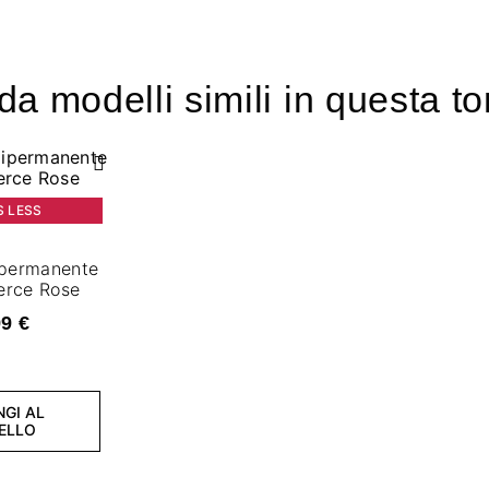
a modelli simili in questa to
S LESS
ipermanente
ierce Rose
99 €
NGI AL
ELLO