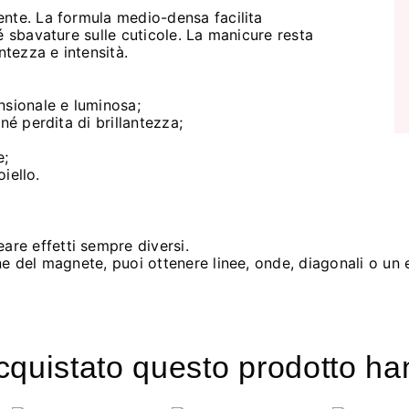
nte. La formula medio-densa facilita
é sbavature sulle cuticole. La manicure resta
ntezza e intensità.
nsionale e luminosa;
né perdita di brillantezza;
e;
oiello.
are effetti sempre diversi.
e del magnete, puoi ottenere linee, onde, diagonali o un e
acquistato questo prodotto 