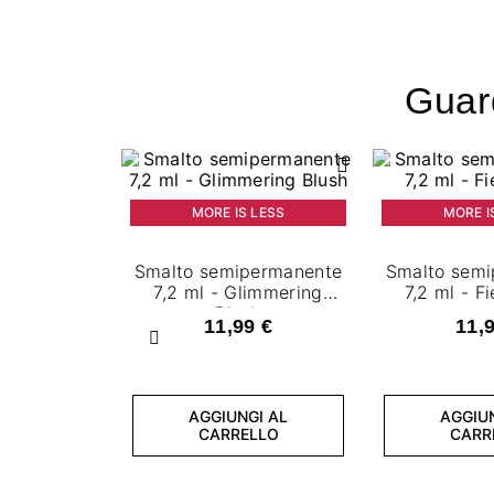
Guard
MORE IS LESS
MORE I
Smalto semipermanente
Smalto sem
7,2 ml - Glimmering
7,2 ml - F
Blush
11,99 €
11,
Precedente
AGGIUNGI AL
AGGIU
CARRELLO
CARR