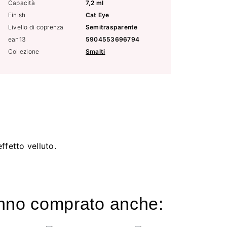
Capacità
7,2 ml
Finish
Cat Eye
Livello di coprenza
Semitrasparente
ean13
5904553696794
Collezione
Smalti
ffetto velluto.
hanno comprato anche: