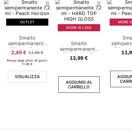
OUTLET
MORE I
MORE IS LESS
Smalto
Sma
semipermanente
Smalto
semiper
7,2 ml - Peach
semipermanente
7,2 ml 
2,40 €
11,9
11,99 €
Horizon
7,2 ml - HARD
Gla
13,99 €
TOP HIGH
Prezzo degli ultimi 30 giorni:
11.99 €
GLOSS
VISUALIZZA
AGGIUN
CARR
AGGIUNGI AL
CARRELLO