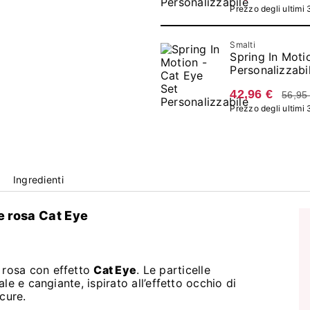
Prezzo degli ultimi 
Smalti
Spring In Moti
Personalizzabi
42,96 €
56,95
Prezzo degli ultimi 
Ingredienti
 rosa Cat Eye
rosa con effetto
Cat Eye
. Le particelle
e e cangiante, ispirato all’effetto occhio di
cure.