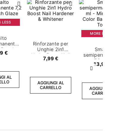
S LESS
MORE IS LESS
lto
manente
Rinforzante per
- Peach
Unghie 2in1
Smalto
9 €
ze
Hydro Boost Nail
semipermanente
7,99 €
Hardener &
7,2 ml -
13,99 €
Whitener
Minimalist Color
Successivo
Base Cloud Tone
GI AL
ELLO
AGGIUNGI AL
CARRELLO
AGGIUNGI AL
CARRELLO