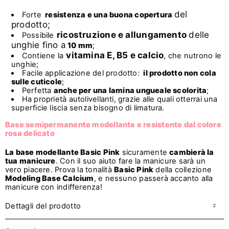
del
Forte
resistenza e una buona copertura
prodotto;
ricostruzione e allungamento
delle
Possibile
unghie fino a
10 mm
;
vitamina E, B5 e calcio
Contiene la
, che nutrono le
unghie;
Facile applicazione del prodotto:
il prodotto non cola
sulle cuticole
;
Perfetta
anche per una lamina ungueale scolorita
;
Ha proprietà autolivellanti, grazie alle quali otterrai una
superficie liscia senza bisogno di limatura.
Base semipermanente modellante e resistente dal colore
rosa delicato
La base modellante Basic Pink
sicuramente
cambierà la
tua manicure
. Con il suo aiuto fare la manicure sarà un
vero piacere. Prova la tonalità
Basic Pink
della collezione
Modeling Base Calcium
, e nessuno passerà accanto alla
manicure con indifferenza!
Dettagli del prodotto