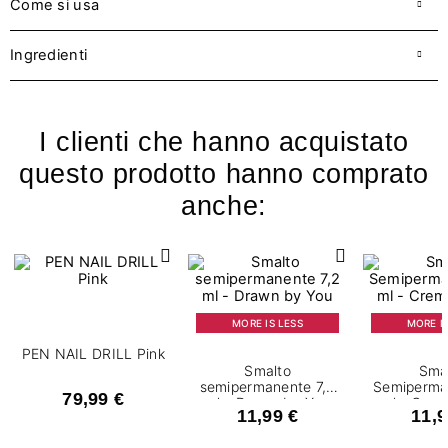
Come si usa
Ingredienti
I clienti che hanno acquistato
questo prodotto hanno comprato
anche:
MORE IS LESS
MORE IS
PEN NAIL DRILL Pink
Smalto
Sma
semipermanente 7,2
Semiperma
79,99 €
ml - Drawn by You
ml - Crem
11,99 €
11,9