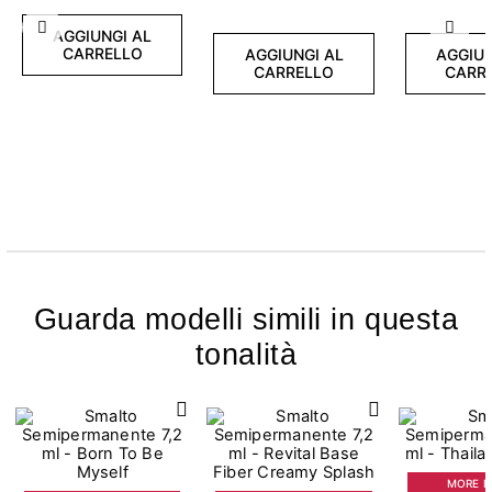
Precedente
Succ
AGGIUNGI AL
CARRELLO
AGGIUNGI AL
AGGIUN
CARRELLO
CARR
Guarda modelli simili in questa
tonalità
MORE IS