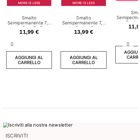
MORE IS LESS
MORE IS LESS
Sma
Semiperma
Smalto
Smalto
ml - Thail
Semipermanente 7,2
Semipermanente 7,2
11,9
ml - Born To Be
ml - Revital Base
11,99 €
13,99 €
Myself
Fiber Creamy Splash
Precedente
Succ
AGGIUN
CARR
AGGIUNGI AL
AGGIUNGI AL
CARRELLO
CARRELLO
ISCRIVITI