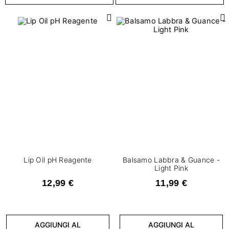
Capacità
2
5 g
1
5 ml
1
6,5 g
1
6,5 ml
PAO
3
6 M
Lip Oil pH Reagente
Balsamo Labbra & Guance -
Light Pink
12,99 €
11,99 €
CANCELLA FILTRI
AGGIUNGI AL
AGGIUNGI AL