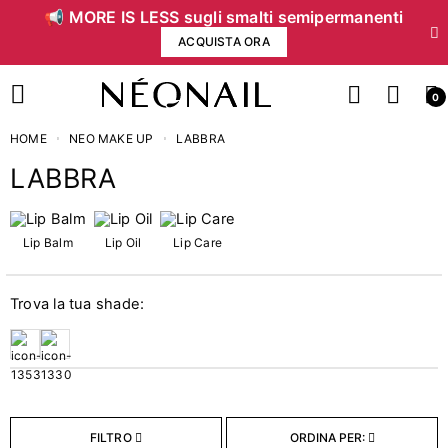
📢 MORE IS LESS sugli smalti semipermanenti
ACQUISTA ORA
0
HOME
NEO MAKE UP
LABBRA
LABBRA
Prezzo
Lip Balm
Lip Oil
Lip Care
€
€
Trova la tua shade:
Categorie
2
Lip Balm
2
Lip Care
FILTRO
ORDINA PER:
1
Lip Oil