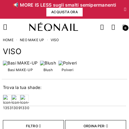
📢 MORE IS LESS sugli smalti semipermanenti
ACQUISTA ORA
0
HOME
NEO MAKE UP
VISO
VISO
Prezzo
Basi MAKE-UP
Blush
Polveri
€
€
Trova la tua shade:
Categorie
2
Basi MAKE-UP
2
Blush
FILTRO
ORDINA PER:
3
Polveri