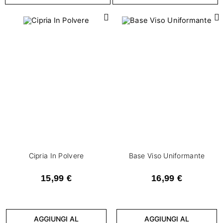
Capacità
2
10 g
2
30 ml
2
5 g
1
6 g
PAO
2
12 M
Cipria In Polvere
Base Viso Uniformante
1
18 M
15,99 €
16,99 €
SPF
1
10
AGGIUNGI AL
AGGIUNGI AL