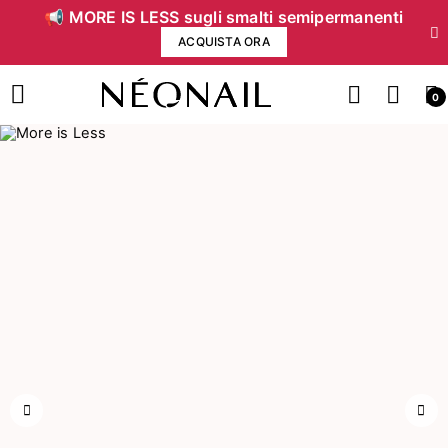
📢 MORE IS LESS sugli smalti semipermanenti
ACQUISTA ORA
0