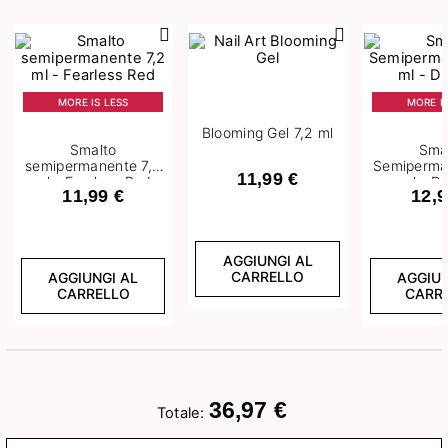
Precedente
Succ
MORE IS LESS
MORE IS
Blooming Gel 7,2 ml
Smalto
Sma
semipermanente 7,2
Semiperma
11,99 €
ml - Fearless Red
ml - D
11,99 €
12,9
AGGIUNGI AL
CARRELLO
AGGIUNGI AL
AGGIUN
CARRELLO
CARR
36,97 €
Totale: