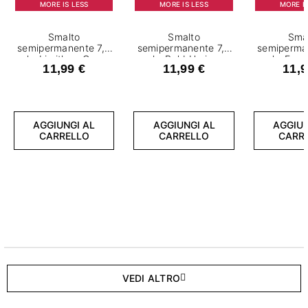
MORE IS LESS
MORE IS LESS
MORE IS
Smalto
Smalto
Sma
semipermanente 7,2
semipermanente 7,2
semiperma
ml - Limitless Green
ml - Bold Horizon
ml - Fear
11,99 €
11,99 €
11,9
AGGIUNGI AL
AGGIUNGI AL
AGGIUN
CARRELLO
CARRELLO
CARR
VEDI ALTRO