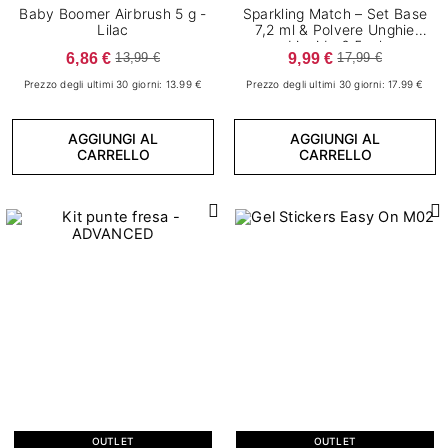
Baby Boomer Airbrush 5 g -
Sparkling Match – Set Base
Lilac
7,2 ml & Polvere Unghie
Liquida 6,5 ml
Effetto
6,86 €
9,99 €
13,99 €
17,99 €
Prezzo degli ultimi 30 giorni: 13.99 €
Prezzo degli ultimi 30 giorni: 17.99 €
1
Baby Boomer
1
Glitter
AGGIUNGI AL
AGGIUNGI AL
CARRELLO
CARRELLO
1
Ombré
1
Particelle
CANCELLA FILTRI
OUTLET
OUTLET