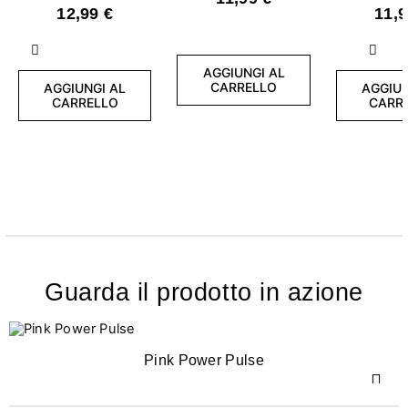
ml - Top Glow Pearl
ml - Bloom
12,99 €
11,9
Effect
Mil
Precedente
Succ
AGGIUNGI AL
CARRELLO
AGGIUNGI AL
AGGIUN
CARRELLO
CARR
Guarda il prodotto in azione
Pink Power Pulse