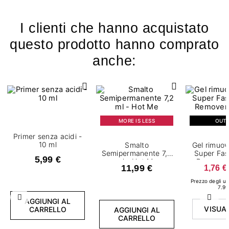
I clienti che hanno acquistato
questo prodotto hanno comprato
anche:
MORE IS LESS
OUT
Primer senza acidi -
10 ml
Smalto
Gel rimuov
Semipermanente 7,2
Super Fas
5,99 €
ml - Hot Me
Remover 
11,99 €
1,76 €
Prezzo degli ult
7.99
Precedente
Succ
AGGIUNGI AL
VISUA
CARRELLO
AGGIUNGI AL
CARRELLO