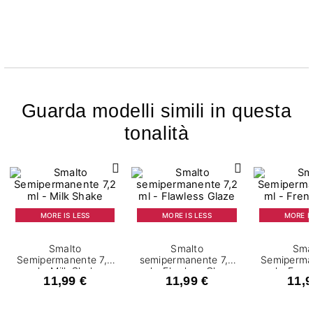
Guarda modelli simili in questa
tonalità
MORE IS LESS
MORE IS LESS
MORE IS
Smalto
Smalto
Sma
Semipermanente 7,2
semipermanente 7,2
Semiperma
ml - Milk Shake
ml - Flawless Glaze
ml - Fren
11,99 €
11,99 €
11,9