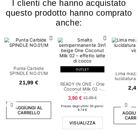
I clienti che hanno acquistato
questo prodotto hanno comprato
anche:
Punta Carbide
OUTLET
SPINDLE NO.01/M
Lima mezz
lucidatura
21,99 €
vio
READY IN ONE - One
2,4
Coconut Milk 02 -
Smalto
3,90 €
12,99 €
semipermanente 7,2
ml
Prezzo degli ultimi 30 giorni:
Precedente
Succ
AGGIUNGI AL
9.74 €
CARRELLO
AGGIUN
CARR
VISUALIZZA