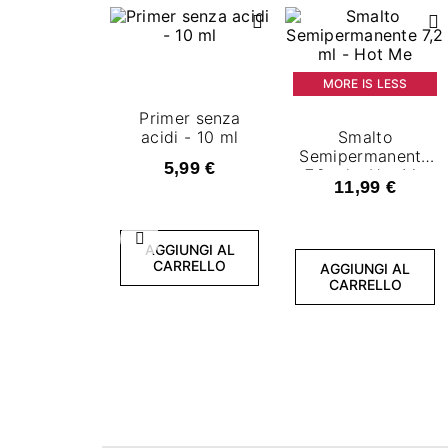
MORE IS LESS
Primer senza
acidi - 10 ml
Smalto
Semipermanente
5,99 €
7,2 ml - Hot Me
11,99 €
Precedente
AGGIUNGI AL
CARRELLO
AGGIUNGI AL
CARRELLO