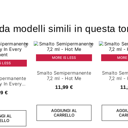
a modelli simili in questa to
MORE IS LESS
MORE 
S LESS
Smalto Semipermanente
Smalto Sem
ipermanente
7,2 ml - Hot Me
7,2 ml -
y In Every
11,99 €
11,
ent
99 €
AGGIUNGI AL
AGGIU
CARRELLO
CAR
NGI AL
ELLO