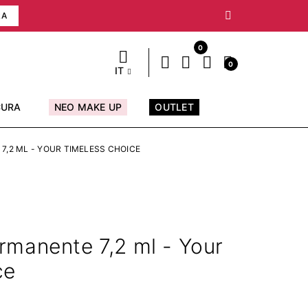
RA
0
0
IT
CURA
NEO MAKE UP
OUTLET
,2 ML - YOUR TIMELESS CHOICE
rmanente 7,2 ml - Your
ce