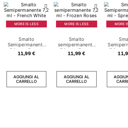
MORE IS LESS
MORE IS LESS
MORE I
Smalto
Smalto
Sma
Semipermanente
semipermanente
Semiper
7,2 ml - French
7,2 ml - Frozen
7,2 ml -
11,99 €
11,99 €
11,9
White
Roses
Lo
AGGIUNGI AL
AGGIUNGI AL
AGGIUN
CARRELLO
CARRELLO
CARR