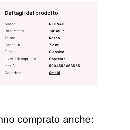
Dettagli del prodotto
Marca
NEONAIL
Riferimento
10849-7
Teinte
Rosso
Capacità
7,2 ml
Finish
Classico
Livello di coprenza
Coprente
ean13
5904553668555
Collezione
Smalti
hanno comprato anche: