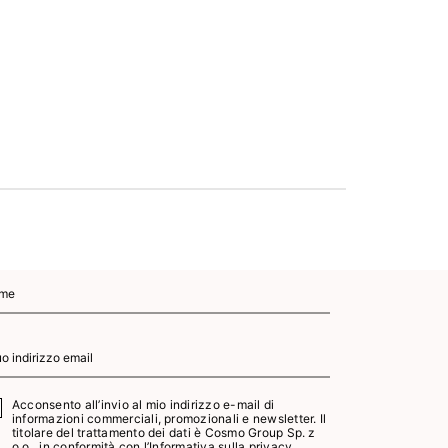
11
AGGI
CA
Acconsento all’invio al mio indirizzo e-mail di
informazioni commerciali, promozionali e newsletter. Il
titolare del trattamento dei dati è Cosmo Group Sp. z
o.o., in conformità con l’
Informativa sulla privacy.