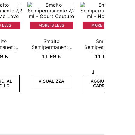
S LESS
MORE IS LESS
MORE IS LESS
lto
Smalto
Smalto
manente
Semipermanente
Semipermanente
 Spread
7,2 ml - Court
7,2 ml - Hot
9 €
11,99 €
11,99 €
ve
Couture
Crush
Successivo
GI AL
VISUALIZZA
AGGIUNGI AL
ELLO
CARRELLO