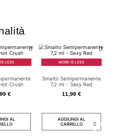
nalità
IS LESS
MORE IS LESS
ipermanente
Smalto Semipermanente
 Hot Crush
7,2 ml - Sexy Red
99 €
11,99 €
MORE
NGI AL
AGGIUNGI AL
RELLO
CARRELLO
Successivo
Smalto se
7,2 ml 