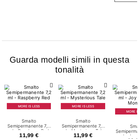
Guarda modelli simili in questa
tonalità
MORE IS LESS
MORE IS LESS
MORE IS
Smalto
Smalto
Semipermanente 7,2
Semipermanente 7,2
Sma
ml - Raspberry Red
ml - Mysterious Tale
Semiperma
11,99 €
11,99 €
ml - Joy 