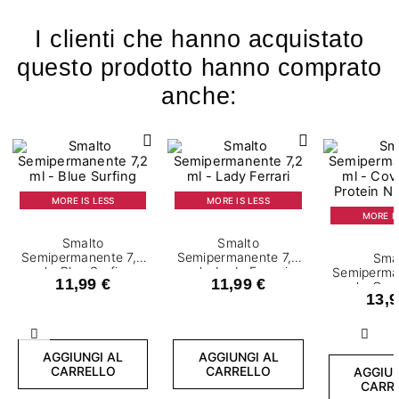
I clienti che hanno acquistato
questo prodotto hanno comprato
anche:
MORE IS LESS
MORE IS LESS
MORE IS
Smalto
Smalto
Semipermanente 7,2
Semipermanente 7,2
Sma
ml - Blue Surfing
ml - Lady Ferrari
Semiperma
11,99 €
11,99 €
ml - Cov
13,9
Protein N
Precedente
Succ
AGGIUNGI AL
AGGIUNGI AL
CARRELLO
CARRELLO
AGGIUN
CARR