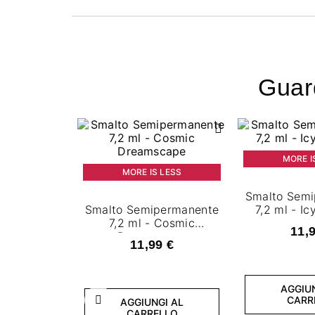
Guard
MORE I
MORE IS LESS
Smalto Sem
Smalto Semipermanente
7,2 
7,2 ml - Cosmic
11,
Dreamscape
11,99 €
AGGIU
CARR
AGGIUNGI AL
Precedente
CARRELLO