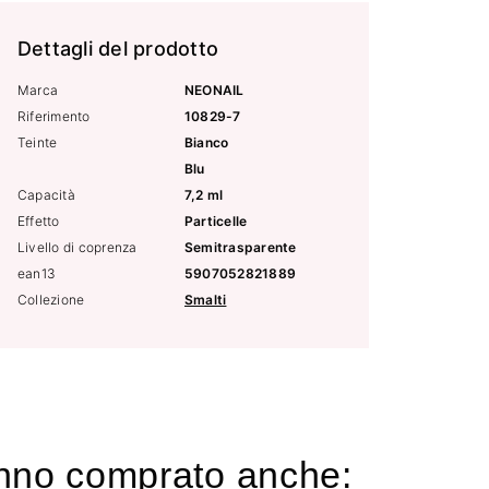
Dettagli del prodotto
Marca
NEONAIL
Riferimento
10829-7
Teinte
Bianco
Blu
Capacità
7,2 ml
Effetto
Particelle
Livello di coprenza
Semitrasparente
ean13
5907052821889
Collezione
Smalti
hanno comprato anche: