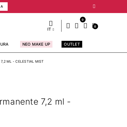
RA
0
0
IT
CURA
NEO MAKE UP
OUTLET
,2 ML - CELESTIAL MIST
rmanente 7,2 ml -