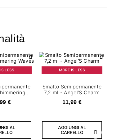
nalità
IS LESS
MORE IS LESS
ipermanente
Smalto Semipermanente
Shimmering
7,2 ml - Angel’S Charm
ves
99 €
11,99 €
MORE
NGI AL
AGGIUNGI AL
RELLO
CARRELLO
Successivo