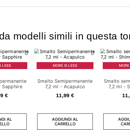
a modelli simili in questa to
S LESS
MORE IS LESS
MORE 
ipermanente
Smalto Semipermanente
Smalto sem
ml - Icy Sapphire
7,2 ml - Acapulco
7,2 ml - 
Wa
99 €
11,99 €
11,
NGI AL
AGGIUNGI AL
AGGIU
ELLO
CARRELLO
CAR