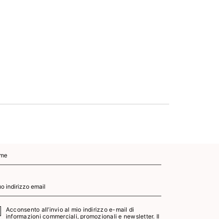
Smalto se
7,2 ml 
11
AGGI
CA
Acconsento all’invio al mio indirizzo e-mail di
informazioni commerciali, promozionali e newsletter. Il