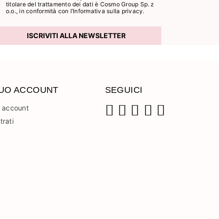
titolare del trattamento dei dati è Cosmo Group Sp. z
o.o., in conformità con l’
Informativa sulla privacy.
ISCRIVITI ALLA NEWSLETTER
TUO ACCOUNT
SEGUICI
o account
trati
Facebook
Instagram
Pinterest
YouTube
TikTok