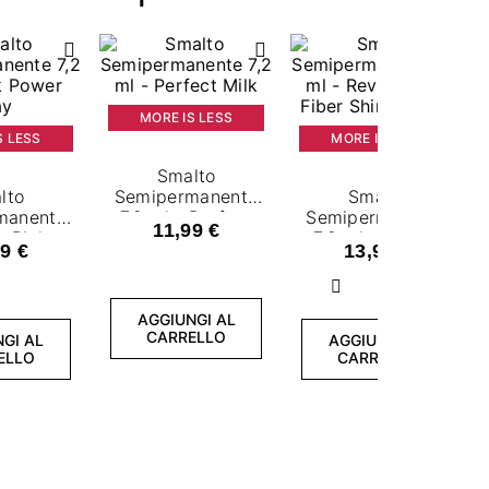
MORE IS LESS
S LESS
MORE IS LESS
Smalto
lto
Semipermanente
Smalto
manente
7,2 ml - Perfect
Semipermanente
11,99 €
- Pink
Milk
7,2 ml - Revital
9 €
13,99 €
 Play
Base Fiber Shiny
Queen
Successivo
AGGIUNGI AL
CARRELLO
GI AL
AGGIUNGI AL
ELLO
CARRELLO