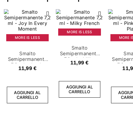
MORE IS LESS
MORE IS LESS
MORE I
Smalto
Smalto
Semipermanente
Sma
Semipermanente
7,2 ml - Milky
Semiper
11,99 €
7,2 ml - Joy In
French
7,2 ml 
11,99 €
11,9
Every Moment
Power
AGGIUNGI AL
CARRELLO
AGGIUNGI AL
AGGIUN
CARRELLO
CARR