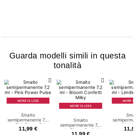
Guarda modelli simili in questa
tonalità
MORE IS LESS
MORE IS
MORE IS LESS
Smalto
Sma
semipermanente 7,2
semiperma
Smalto
ml - Pink Power Pulse
ml - Limit
semipermanente 7,2
11,99 €
11,9
ml - Bloom Confetti
11,99 €
Milky