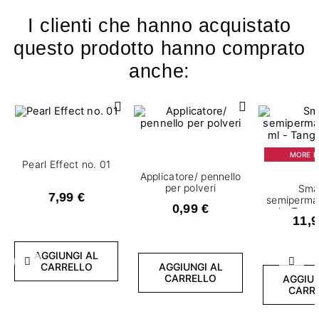
I clienti che hanno acquistato
questo prodotto hanno comprato
anche:
MORE IS
Pearl Effect no. 01
Applicatore/ pennello
per polveri
Sma
7,99 €
semiperma
0,99 €
ml - Tang
11,9
AGGIUNGI AL
Precedente
Succ
CARRELLO
AGGIUNGI AL
CARRELLO
AGGIUN
CARR