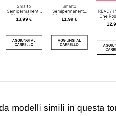
Smalto
Smalto
Semipermanente
Semipermanente
READY I
7,2 ml - Baby
7,2 ml - Wedding
One Ros
13,99 €
11,99 €
Boomer Nude
Princess
01 - S
12,9
Base
semiper
7,2
AGGIUNGI AL
AGGIUNGI AL
CARRELLO
CARRELLO
AGGIUN
CARR
a modelli simili in questa to