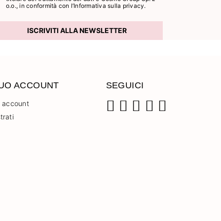
o.o., in conformità con l’
Informativa sulla privacy.
ISCRIVITI ALLA NEWSLETTER
TUO ACCOUNT
SEGUICI
o account
trati
Facebook
Instagram
Pinterest
YouTube
TikTok