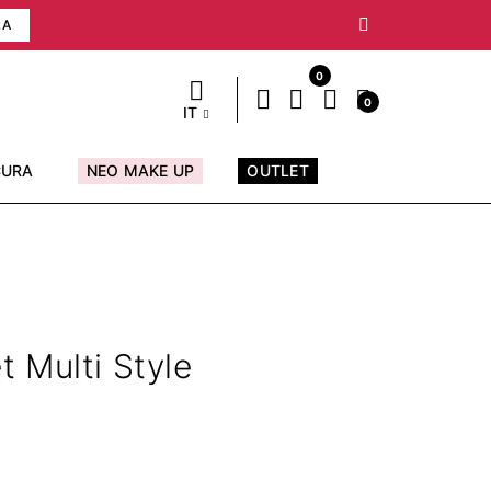
RA
0
0
IT
CURA
NEO MAKE UP
OUTLET
 Multi Style