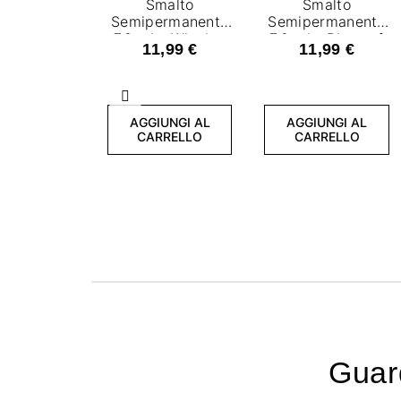
Smalto
Smalto
Semipermanente
Semipermanente
7,2 ml - Winning
7,2 ml - Piece of
11,99 €
11,99 €
Spirit
magic
Precedente
AGGIUNGI AL
AGGIUNGI AL
CARRELLO
CARRELLO
Guard