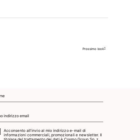
Prossimo look
Successivo
Acconsento all’invio al mio indirizzo e-mail di
informazioni commerciali, promozionali e newsletter. Il
titolare del trattamento dei dati è Cosmo Group Sp. z