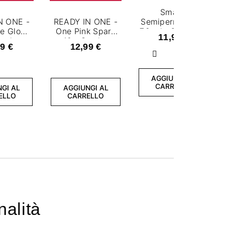
Smalto
N ONE -
READY IN ONE -
Semipermanente
e Glow
One Pink Spark
7,2 ml - Desire To
11,99 €
malto
10 - Smalto
Inspire
9 €
12,99 €
manente
semipermanente
Successivo
 ml
7,2 ml
AGGIUNGI AL
CARRELLO
GI AL
AGGIUNGI AL
ELLO
CARRELLO
nalità