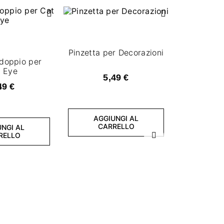
Pinzetta per Decorazioni
doppio per
 Eye
5,49 €
49 €
AGGIUNGI AL
CARRELLO
NGI AL
RELLO
Successivo
Magnet C
13
AGGI
CA