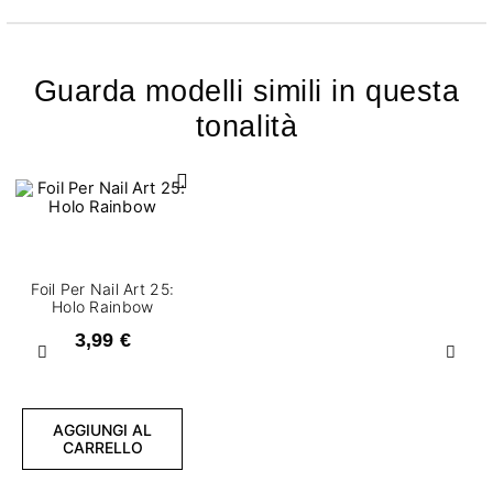
Guarda modelli simili in questa
tonalità
Foil Per Nail Art 25:
Holo Rainbow
3,99 €
Precedente
Succ
AGGIUNGI AL
CARRELLO