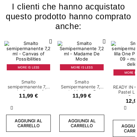
I clienti che hanno acquistato
questo prodotto hanno comprato
anche:
MORE IS LESS
MORE IS LESS
MORE IS
Smalto
Smalto
semipermanente 7,2
Semipermanente 7,2
READY IN 
ml - Canvas of
ml - Madame De
Pastel Li
11,99 €
11,99 €
Possibilities
Mode
Sma
12,9
semiperma
m
Precedente
Succ
AGGIUNGI AL
AGGIUNGI AL
CARRELLO
CARRELLO
AGGIUN
CARR