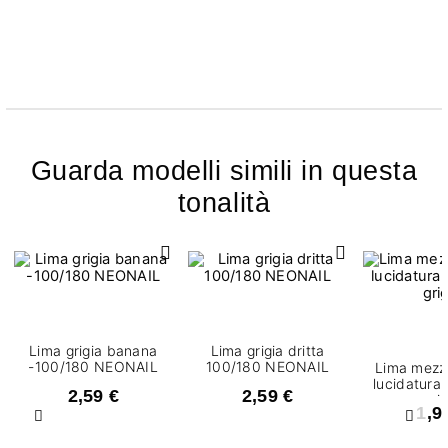
Guarda modelli simili in questa
tonalità
Lima grigia banana
Lima grigia dritta
-100/180 NEONAIL
100/180 NEONAIL
Lima mezz
lucidatura
2,59 €
2,59 €
gri
1,9
Precedente
Succ