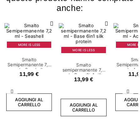
anche:
MORE IS LESS
MORE IS
MORE IS LESS
Smalto
Sma
Semipermanente 7,2
Semiperma
Smalto
ml - Seashell
ml - Ac
semipermanente 7,2
11,99 €
11,9
ml - Base 6in1 silk
13,99 €
protein
Precedente
Succ
AGGIUNGI AL
AGGIUN
CARRELLO
CARR
AGGIUNGI AL
CARRELLO