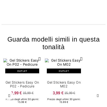
Guarda modelli simili in questa
tonalità
OUTLET
OUTLET
Gel Stickers Easy On
Gel Stickers Easy On
P02 - Pedicure
M02
3,99 €
3,99 €
15,99 €
15,99 €
Precedente
Succ
Prezzo degli ultimi 30 giorni:
Prezzo degli ultimi 30 giorni:
15.99 €
15.99 €