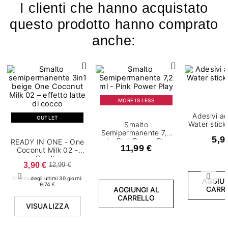
I clienti che hanno acquistato
questo prodotto hanno comprato
anche:
MORE IS LESS
Adesivi a
OUTLET
Water stic
Smalto
Semipermanente 7,2
5,9
ml - Pink Power Play
READY IN ONE - One
11,99 €
Coconut Milk 02 -
Smalto
3,90 €
12,99 €
semipermanente 7,2
ml
Prezzo degli ultimi 30 giorni:
Precedente
Succ
AGGIUN
9.74 €
CARR
AGGIUNGI AL
CARRELLO
VISUALIZZA