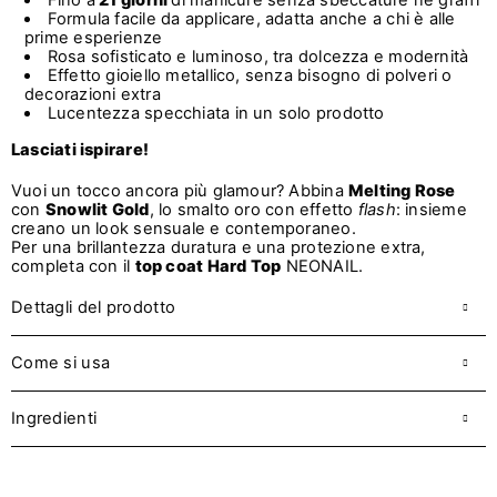
Fino a
21 giorni
di manicure senza sbeccature né graffi
Formula facile da applicare, adatta anche a chi è alle
prime esperienze
Rosa sofisticato e luminoso, tra dolcezza e modernità
Effetto gioiello metallico, senza bisogno di polveri o
decorazioni extra
Lucentezza specchiata in un solo prodotto
Lasciati ispirare!
Vuoi un tocco ancora più glamour? Abbina
Melting Rose
con
Snowlit Gold
, lo smalto oro con effetto
flash
: insieme
creano un look sensuale e contemporaneo.
Per una brillantezza duratura e una protezione extra,
completa con il
top coat Hard Top
NEONAIL.
Dettagli del prodotto
Come si usa
Ingredienti