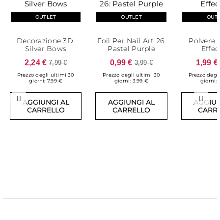
OUTLET
OUTLET
OUT
Decorazione 3D:
Foil Per Nail Art 26:
Polvere 
Silver Bows
Pastel Purple
Effec
2,24 €
0,99 €
1,99 €
7,99 €
3,99 €
Prezzo degli ultimi 30
Prezzo degli ultimi 30
Prezzo degli
giorni: 7.99 €
giorni: 3.99 €
giorni: 
Precedente
Succ
AGGIUNGI AL
AGGIUNGI AL
AGGIUN
CARRELLO
CARRELLO
CARR