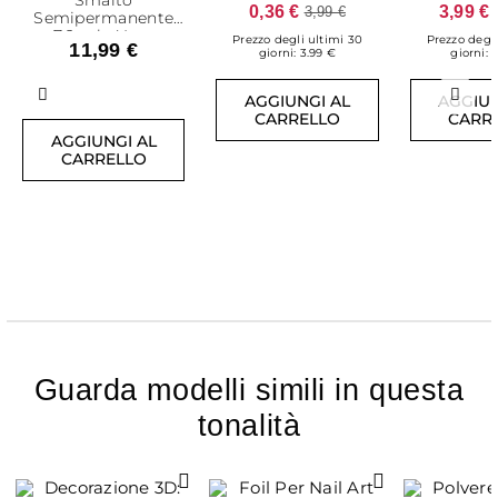
Smalto
0,36 €
3,99 €
3,99 €
Semipermanente
7,2 ml - Your
Prezzo degli ultimi 30
Prezzo degli
11,99 €
Comeback
giorni: 3.99 €
giorni: 
AGGIUNGI AL
AGGIUN
Precedente
Succ
CARRELLO
CARR
AGGIUNGI AL
CARRELLO
Guarda modelli simili in questa
tonalità