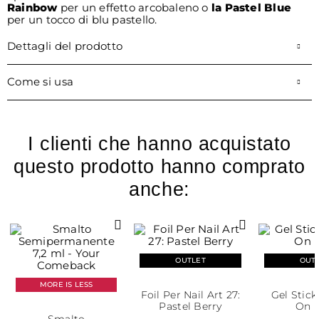
Rainbow
per un effetto arcobaleno o
la Pastel Blue
per un tocco di blu pastello.
Dettagli del prodotto
Come si usa
I clienti che hanno acquistato
questo prodotto hanno comprato
anche:
OUTLET
OUT
MORE IS LESS
Foil Per Nail Art 27:
Gel Stick
Pastel Berry
On 