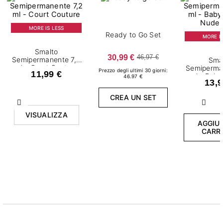
MORE IS LESS
Ready to Go Set
MORE IS
Smalto
30,99 €
46,97 €
Semipermanente 7,2
Sma
ml - Court Couture
Semiperma
Prezzo degli ultimi 30 giorni:
11,99 €
ml - Bab
46.97 €
13,9
Nude 
CREA UN SET
Precedente
Succ
VISUALIZZA
AGGIUN
CARR