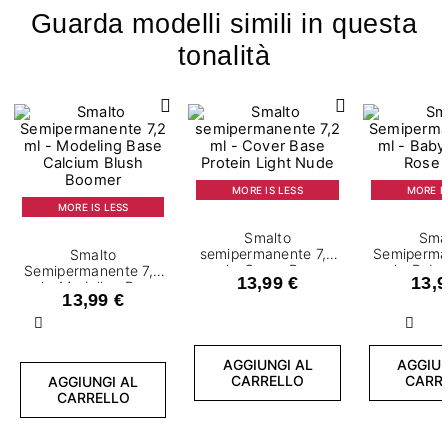
Guarda modelli simili in questa
tonalità
MORE IS LESS
MORE IS
MORE IS LESS
Smalto
Sma
semipermanente 7,2
Semiperma
Smalto
ml - Cover Base
ml - Bab
Semipermanente 7,2
13,99 €
13,9
Protein Light Nude
Rose 
ml - Modeling Base
13,99 €
Calcium Blush
Boomer
Precedente
Succ
AGGIUNGI AL
AGGIUN
CARRELLO
CARR
AGGIUNGI AL
CARRELLO