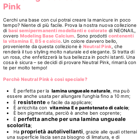
Pink
Cerchi una base con cui potrai creare la manicure in poco
tempo? Niente di più facile. Prova la nostra nuova collezione
di
basi semipermanenti modellanti e colorate
di NEONAIL,
ovvero
Modeling Base Calcium
. Sono prodotti
contenenti
la vitamina E, B5 e calcio
. Un colore davvero bello,
proveniente da questa collezione è
Neutral Pink
, che
renderà il tuo styling molto naturale ed elegante. Si tratta di
un rosa, che enfetizzerà la tua bellezza in pochi istanti. Una
cosa è sicura – se decidi di provare Neutral Pink, rimarrà con
te per molto tempo!
Perchè Neutral Pink è così speciale?
È perfetta per la
lamina ungueale naturale
, ma può
essere anche usata per allungare l’unghia fino a 10 mm;
resistente
È
e facile da applicare;
È arricchita con
vitamina E e pantotenato di calcio
;
È ben pigmentata, perciò è anche ben coprente;
perfetta anche per una lamina ungueale
È
scolorita
;
proprietà autolivellanti
Ha
, grazie alle quali otterrai
una superficie liscia senza bisogno di limatura, e di