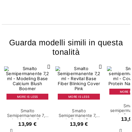
Guarda modelli simili in questa
tonalità
MORE IS
MORE IS LESS
MORE IS LESS
Sma
semiperma
Smalto
Smalto
ml - Cov
Semipermanente 7,2
Semipermanente 7,2
13,9
Protein Na
ml - Modeling Base
ml - Revital Base
13,99 €
13,99 €
Calcium Blush
Fiber Blinking Cover
Boomer
Pink