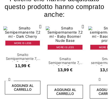
questo prodotto hanno comprato
anche:
MORE IS LESS
MORE IS LESS
MORE IS
Smalto
Semipermanente 7,2
Smalto
Sma
ml - Dark Cherry
Semipermanente 7,2
semiperma
11,99 €
ml - Baby Boomer
ml - Base 
13,99 €
13,9
Nude Base
prot
Precedente
Succ
AGGIUNGI AL
CARRELLO
AGGIUNGI AL
AGGIUN
CARRELLO
CARR