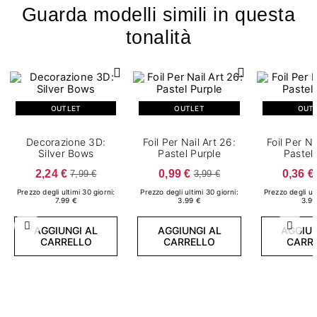
Guarda modelli simili in questa
tonalità
OUTLET
OUTLET
OUT
Decorazione 3D:
Foil Per Nail Art 26:
Foil Per Na
Silver Bows
Pastel Purple
Pastel
2,24 €
0,99 €
0,36 €
7,99 €
3,99 €
Prezzo degli ultimi 30 giorni:
Prezzo degli ultimi 30 giorni:
Prezzo degli ult
7.99 €
3.99 €
3.99
Precedente
Succ
AGGIUNGI AL
AGGIUNGI AL
AGGIUN
CARRELLO
CARRELLO
CARR