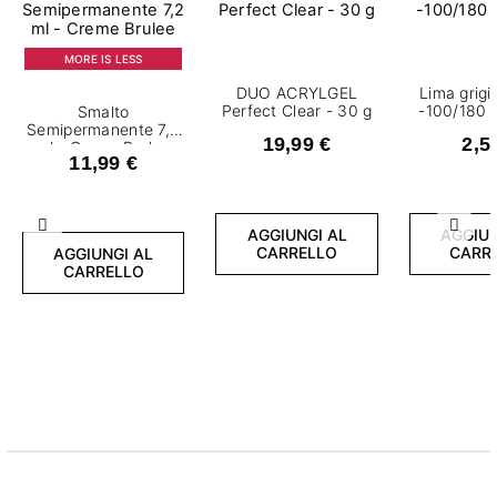
MORE IS LESS
DUO ACRYLGEL
Lima grig
Perfect Clear - 30 g
-100/180
Smalto
Semipermanente 7,2
19,99 €
2,5
ml - Creme Brulee
11,99 €
Precedente
Succ
AGGIUNGI AL
AGGIUN
CARRELLO
CARR
AGGIUNGI AL
CARRELLO