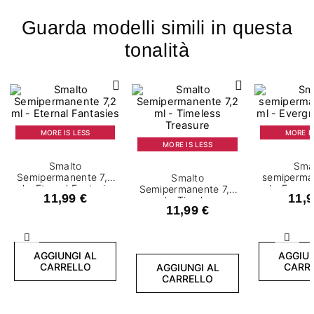
Guarda modelli simili in questa
tonalità
MORE IS LESS
MORE IS
MORE IS LESS
Smalto
Sma
Semipermanente 7,2
semiperma
Smalto
ml - Eternal Fantasies
ml - Everg
Semipermanente 7,2
11,99 €
11,9
ml - Timeless
11,99 €
Treasure
Precedente
Succ
AGGIUNGI AL
AGGIUN
CARRELLO
CARR
AGGIUNGI AL
CARRELLO