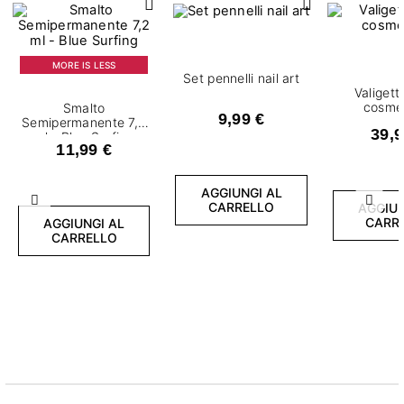
MORE IS LESS
Set pennelli nail art
Valigett
cosmet
Smalto
9,99 €
Semipermanente 7,2
39,9
ml - Blue Surfing
11,99 €
AGGIUNGI AL
Precedente
Succ
CARRELLO
AGGIUN
CARR
AGGIUNGI AL
CARRELLO