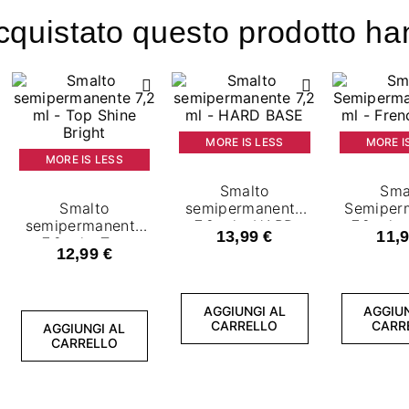
acquistato questo prodotto 
MORE IS LESS
MORE I
MORE IS LESS
Smalto
Sma
Smalto
semipermanente
Semiper
semipermanente
7,2 ml - HARD
7,2 ml -
13,99 €
11,9
7,2 ml - Top
BASE
Whi
12,99 €
Shine Bright
AGGIUNGI AL
AGGIUN
CARRELLO
CARR
AGGIUNGI AL
CARRELLO