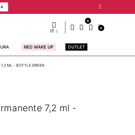
RA
0
0
IT
CURA
NEO MAKE UP
OUTLET
7,2 ML - BOTTLE GREEN
rmanente 7,2 ml -