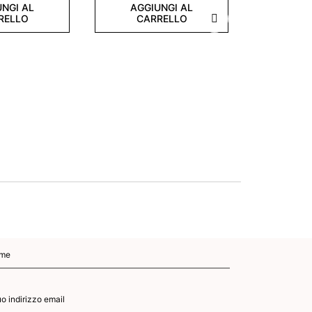
NGI AL
AGGIUNGI AL
RELLO
CARRELLO
Successivo
Smalto Se
7,2 ml
Tr
11
AGGI
CA