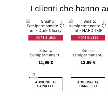
I clienti che hanno 
MORE IS LESS
MORE IS LESS
Smalto
Smalto
Semipermanente
semipermanente
7,2 ml - Dark
7,2 ml - HARD
11,99 €
13,99 €
Cherry
TOP
Precedente
AGGIUNGI AL
AGGIUNGI AL
CARRELLO
CARRELLO