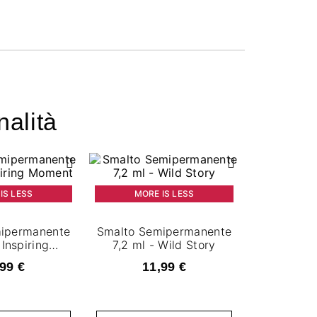
nalità
IS LESS
MORE IS LESS
ipermanente
Smalto Semipermanente
 Inspiring
7,2 ml - Wild Story
ment
99 €
11,99 €
MORE