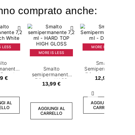
hanno comprato anche:
S LESS
MORE IS LESS
MORE IS LESS
lto
Smalto
manente
Smalto
Semipermanente
 French
semipermanente
7,2 ml - Dry Top
9 €
12,99 €
te
7,2 ml - HARD
13,99 €
TOP HIGH
GLOSS
Successivo
GI AL
AGGIUNGI AL
ELLO
CARRELLO
AGGIUNGI AL
CARRELLO