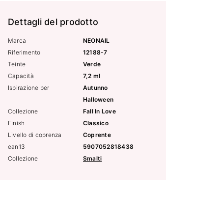
Dettagli del prodotto
Marca
NEONAIL
Riferimento
12188-7
Teinte
Verde
Capacità
7,2 ml
Ispirazione per
Autunno
Halloween
Collezione
Fall In Love
Finish
Classico
Livello di coprenza
Coprente
ean13
5907052818438
Collezione
Smalti