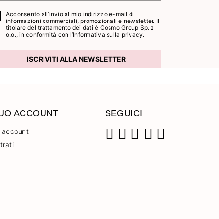
Acconsento all’invio al mio indirizzo e-mail di
informazioni commerciali, promozionali e newsletter. Il
titolare del trattamento dei dati è Cosmo Group Sp. z
o.o., in conformità con l’
Informativa sulla privacy.
ISCRIVITI ALLA NEWSLETTER
TUO ACCOUNT
SEGUICI
o account
trati
Facebook
Instagram
Pinterest
YouTube
TikTok