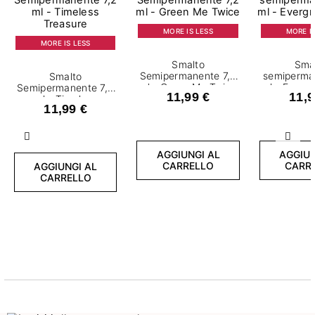
MORE IS LESS
MORE IS
MORE IS LESS
Smalto
Sma
Semipermanente 7,2
semiperma
Smalto
ml - Green Me Twice
ml - Everg
Semipermanente 7,2
11,99 €
11,9
ml - Timeless
11,99 €
Treasure
Precedente
Succ
AGGIUNGI AL
AGGIUN
CARRELLO
CARR
AGGIUNGI AL
CARRELLO