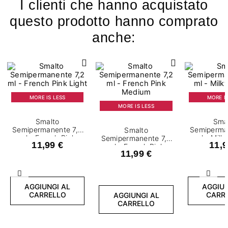
I clienti che hanno acquistato
questo prodotto hanno comprato
anche:
MORE IS LESS
MORE IS
MORE IS LESS
Smalto
Sma
Semipermanente 7,2
Semiperma
Smalto
ml - French Pink
ml - Milk
Semipermanente 7,2
11,99 €
11,9
Light
ml - French Pink
11,99 €
Medium
Precedente
Succ
AGGIUNGI AL
AGGIUN
CARRELLO
CARR
AGGIUNGI AL
CARRELLO