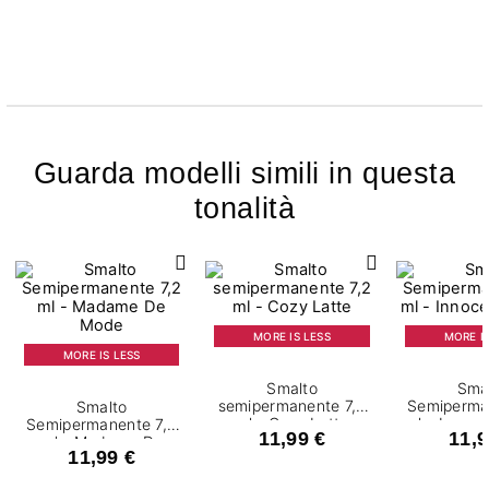
Guarda modelli simili in questa
tonalità
MORE IS LESS
MORE IS
MORE IS LESS
Smalto
Sma
semipermanente 7,2
Semiperma
Smalto
ml - Cozy Latte
ml - Innoc
Semipermanente 7,2
11,99 €
11,9
ml - Madame De
11,99 €
Mode