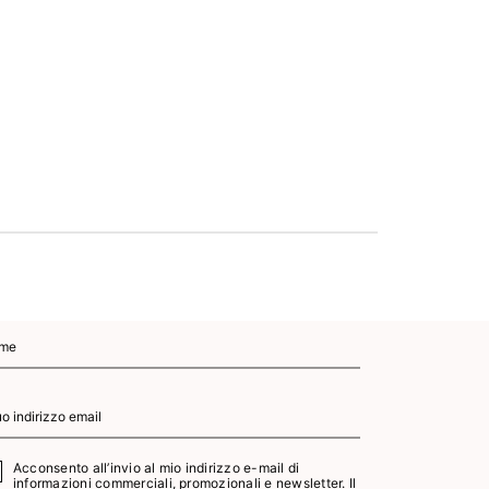
Smalto Se
7,2 ml -
11
AGGI
CA
Acconsento all’invio al mio indirizzo e-mail di
informazioni commerciali, promozionali e newsletter. Il