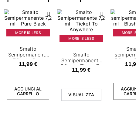
MORE IS LESS
MORE I
MORE IS LESS
Smalto
Sma
Semipermanente
Smalto
semiper
7,2 ml - Pure
Semipermanente
7,2 ml - 
11,99 €
11,9
Black
7,2 ml - Ticket To
Di
11,99 €
Anywhere
AGGIUNGI AL
AGGIUN
CARRELLO
CARR
VISUALIZZA