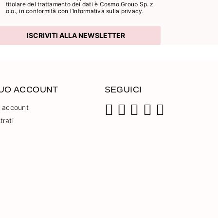
titolare del trattamento dei dati è Cosmo Group Sp. z
o.o., in conformità con l’
Informativa sulla privacy.
ISCRIVITI ALLA NEWSLETTER
TUO ACCOUNT
SEGUICI
o account
trati
Facebook
Instagram
Pinterest
YouTube
TikTok