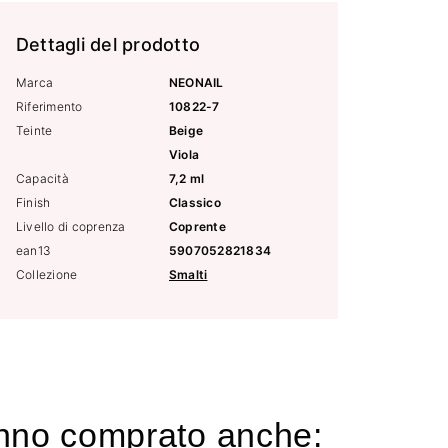
Dettagli del prodotto
Marca
NEONAIL
Riferimento
10822-7
Teinte
Beige
Viola
Capacità
7,2 ml
Finish
Classico
Livello di coprenza
Coprente
ean13
5907052821834
Collezione
Smalti
hanno comprato anche: