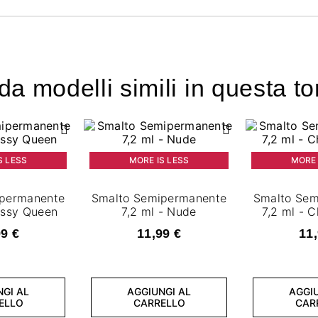
a modelli simili in questa to
S LESS
MORE IS LESS
MORE 
ipermanente
Smalto Semipermanente
Smalto Sem
lassy Queen
7,2 ml - Nude
7,2 ml - C
99 €
11,99 €
11,
NGI AL
AGGIUNGI AL
AGGIU
ELLO
CARRELLO
CAR