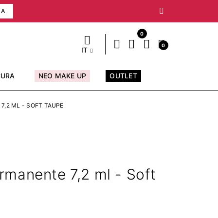
RA
0
0
IT
CURA
NEO MAKE UP
OUTLET
,2 ML - SOFT TAUPE
manente 7,2 ml - Soft