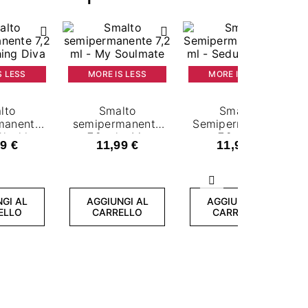
S LESS
MORE IS LESS
MORE IS LESS
lto
Smalto
Smalto
manente
semipermanente
Semipermanente
Blushing
7,2 ml - My
7,2 ml -
9 €
11,99 €
11,99 €
va
Soulmate
Seductive Red
Successivo
GI AL
AGGIUNGI AL
AGGIUNGI AL
ELLO
CARRELLO
CARRELLO