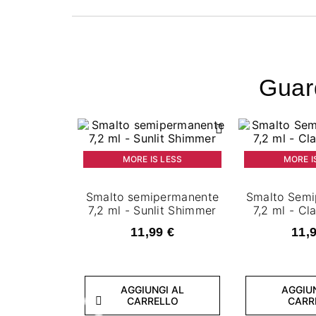
Guard
MORE IS LESS
MORE I
Smalto semipermanente
Smalto Sem
7,2 ml - Sunlit Shimmer
7,2 ml - C
11,99 €
11,
AGGIUNGI AL
AGGIU
CARRELLO
CARR
Precedente