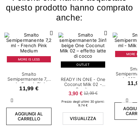
questo prodotto hanno comprato
anche:
MORE IS
MORE IS LESS
OUTLET
Sma
Semiperma
Smalto
ml - Milk
Semipermanente 7,2
READY IN ONE - One
11,9
ml - French Pink
Coconut Milk 02 -
11,99 €
Medium
Smalto
3,90 €
12,99 €
semipermanente 7,2
ml
Prezzo degli ultimi 30 giorni:
Precedente
Succ
9.74 €
AGGIUN
CARR
AGGIUNGI AL
VISUALIZZA
CARRELLO