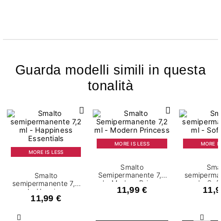
Guarda modelli simili in questa
tonalità
MORE IS LESS
MORE IS
MORE IS LESS
Smalto
Sma
Semipermanente 7,2
semiperma
Smalto
ml - Modern Princess
ml - Sof
semipermanente 7,2
11,99 €
11,9
ml - Happiness
11,99 €
Essentials
Precedente
Succ