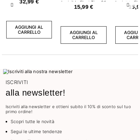
32,99 €
Invisible Flexi Tips 01
Invisible Fl
15,99 €
15,9
Precedente
Succ
Clear Oval
Clear S
AGGIUNGI AL
CARRELLO
AGGIUNGI AL
AGGIUN
CARRELLO
CARR
ISCRIVITI
alla newsletter!
Iscriviti alla newsletter e ottieni subito il 10% di sconto sul tuo
primo ordine!
Scopri tutte le novità
Segui le ultime tendenze