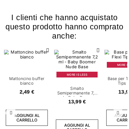
I clienti che hanno acquistato
questo prodotto hanno comprato
anche:
MORE IS
MORE IS LESS
Mattoncino buffer
Base per Ti
bianco
Tips 
Smalto
2,49 €
13,9
Semipermanente 7,2
ml - Baby Boomer
13,99 €
Nude Base
Precedente
Succ
AGGIUNGI AL
AGGIUN
CARRELLO
CARR
AGGIUNGI AL