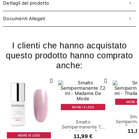
Dettagli del prodotto
Documenti Allegati
I clienti che hanno acquistato
questo prodotto hanno comprato
anche:
MORE IS
MORE IS LESS
Sma
Semiperma
Smalto
ml - Thail
Semipermanente 7,2
11,9
ml - Madame De
11,99 €
MORE IS LESS
Mode