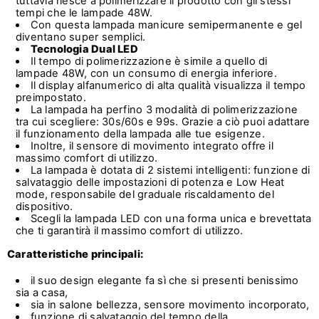
tuttavia riesce a polimerizzare il prodotto con gli stessi
tempi che le lampade 48W.
Con questa lampada manicure semipermanente e gel
diventano super semplici.
Tecnologia Dual LED
Il tempo di polimerizzazione è simile a quello di
lampade 48W, con un consumo di energia inferiore.
Il display alfanumerico di alta qualità visualizza il tempo
preimpostato.
La lampada ha perfino 3 modalità di polimerizzazione
tra cui scegliere: 30s/60s e 99s.
Grazie a ciò puoi adattare
il funzionamento della lampada alle tue esigenze.
Inoltre, il sensore di movimento integrato offre il
massimo comfort di utilizzo.
La lampada è dotata di 2 sistemi intelligenti: funzione di
salvataggio delle impostazioni di potenza e Low Heat
mode, responsabile del graduale riscaldamento del
dispositivo.
Scegli la lampada LED con una forma unica e brevettata
che ti garantirà il massimo comfort di utilizzo.
Caratteristiche principali:
il suo design elegante fa sì che si presenti benissimo
sia a casa,
sia in salone bellezza, sensore movimento incorporato,
funzione di salvataggio del tempo della