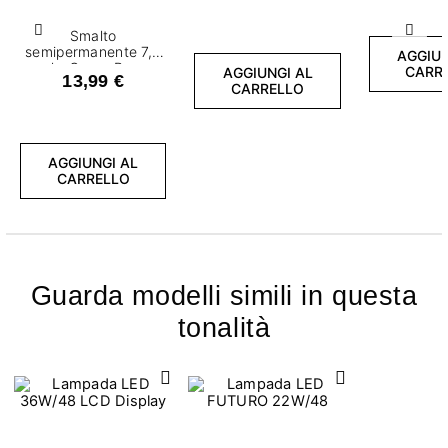
Smalto
Precedente
Succ
semipermanente 7,2
AGGIUN
ml - Cover Base
CARR
AGGIUNGI AL
13,99 €
Protein Light Nude
CARRELLO
AGGIUNGI AL
CARRELLO
Guarda modelli simili in questa
tonalità