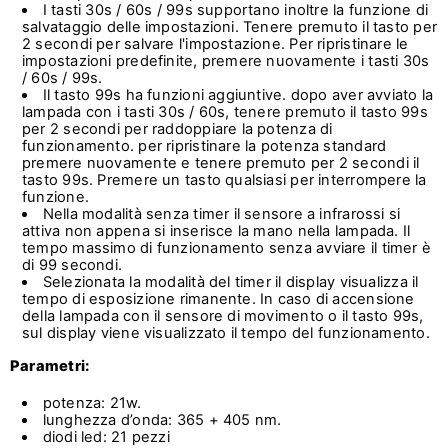
I tasti 30s / 60s / 99s supportano inoltre la funzione di
salvataggio delle impostazioni. Tenere premuto il tasto per
2 secondi per salvare l'impostazione. Per ripristinare le
impostazioni predefinite, premere nuovamente i tasti 30s
/ 60s / 99s.
Il tasto 99s ha funzioni aggiuntive. dopo aver avviato la
lampada con i tasti 30s / 60s, tenere premuto il tasto 99s
per 2 secondi per raddoppiare la potenza di
funzionamento. per ripristinare la potenza standard
premere nuovamente e tenere premuto per 2 secondi il
tasto 99s. Premere un tasto qualsiasi per interrompere la
funzione.
Nella modalità senza timer il sensore a infrarossi si
attiva non appena si inserisce la mano nella lampada. Il
tempo massimo di funzionamento senza avviare il timer è
di 99 secondi.
Selezionata la modalità del timer il display visualizza il
tempo di esposizione rimanente. In caso di accensione
della lampada con il sensore di movimento o il tasto 99s,
sul display viene visualizzato il tempo del funzionamento.
Parametri:
potenza: 21w.
lunghezza d’onda: 365 + 405 nm.
diodi led: 21 pezzi