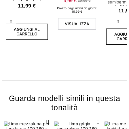
3,99 €
15,99 €
ml - My Soulmate
semiperma
11,99 €
ml - Wat
Prezzo degli ultimi 30 giorni:
11,9
Glo
15.99 €
VISUALIZZA
Precedente
Succ
AGGIUNGI AL
CARRELLO
AGGIUN
CARR
Guarda modelli simili in questa
tonalità