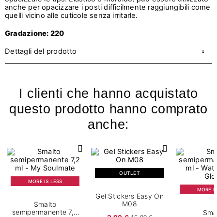
anche per opacizzare i posti difficilmente raggiungibili come
quelli vicino alle cuticole senza irritarle.
Gradazione: 220
Dettagli del prodotto
I clienti che hanno acquistato
questo prodotto hanno comprato
anche:
OUTLET
MORE IS LESS
MORE IS
Gel Stickers Easy On
M08
Smalto
semipermanente 7,2
Sma