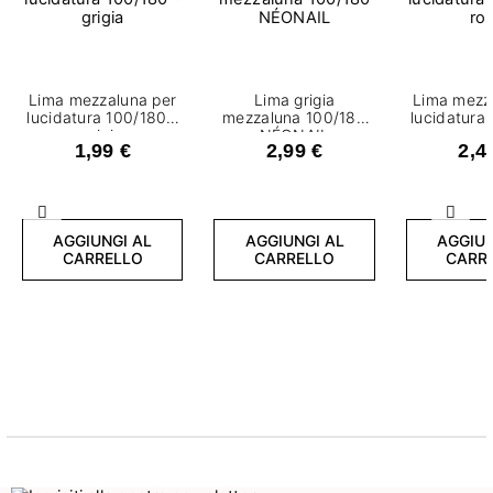
Lima mezzaluna per
Lima grigia
Lima mezz
lucidatura 100/180 -
mezzaluna 100/180
lucidatura
grigia
NÉONAIL
ro
1,99 €
2,99 €
2,4
Precedente
Succ
AGGIUNGI AL
AGGIUNGI AL
AGGIUN
CARRELLO
CARRELLO
CARR