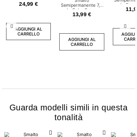
Smalto
24,99 €
ml - Fren
Semipermanente 7,2
11,9
ml - Baby Boomer
13,99 €
Nude Base
Precedente
Succ
AGGIUNGI AL
CARRELLO
AGGIUN
CARR
AGGIUNGI AL
CARRELLO
Guarda modelli simili in questa
tonalità