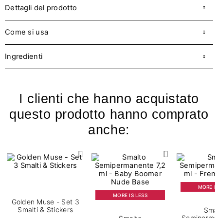
Dettagli del prodotto
Come si usa
Ingredienti
I clienti che hanno acquistato
questo prodotto hanno comprato
anche:
MORE IS
MORE IS LESS
Golden Muse - Set 3
Smalti & Stickers
Sma
Semiperma