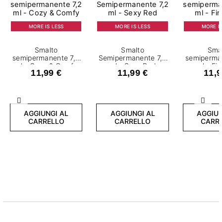
MORE IS LESS
MORE IS LESS
MORE IS
Smalto
Smalto
Sma
semipermanente 7,2
Semipermanente 7,2
semiperma
ml - Cozy & Comfy
ml - Sexy Red
ml - Fi
11,99 €
11,99 €
11,9
Precedente
Succ
AGGIUNGI AL
AGGIUNGI AL
AGGIUN
CARRELLO
CARRELLO
CARR