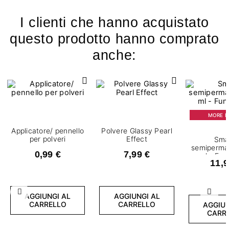
I clienti che hanno acquistato
questo prodotto hanno comprato
anche:
MORE IS
Applicatore/ pennello
Polvere Glassy Pearl
per polveri
Effect
Sma
semiperma
0,99 €
7,99 €
ml - Fun
11,9
Precedente
Succ
AGGIUNGI AL
AGGIUNGI AL
CARRELLO
CARRELLO
AGGIUN
CARR