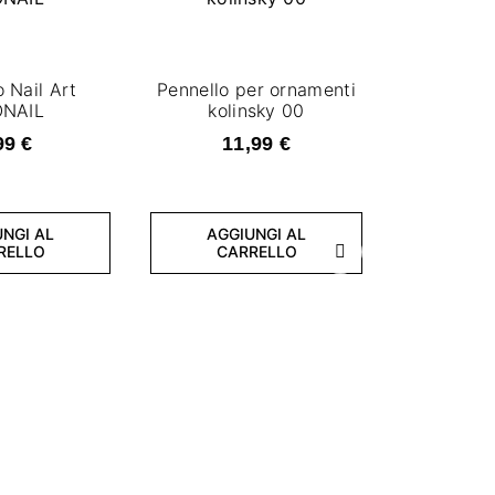
o Nail Art
Pennello per ornamenti
NAIL
kolinsky 00
99 €
11,99 €
NGI AL
AGGIUNGI AL
RELLO
CARRELLO
Successivo
Pennel
kolinsk
11
AGGI
CA