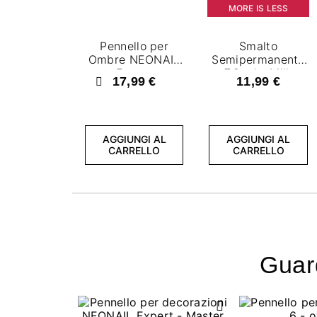
MORE IS LESS
Pennello per
Smalto
Ombre NEONAIL
Semipermanente
Expert
7,2 ml - Milk
17,99 €
11,99 €
Shake
Precedente
AGGIUNGI AL
AGGIUNGI AL
CARRELLO
CARRELLO
Guard