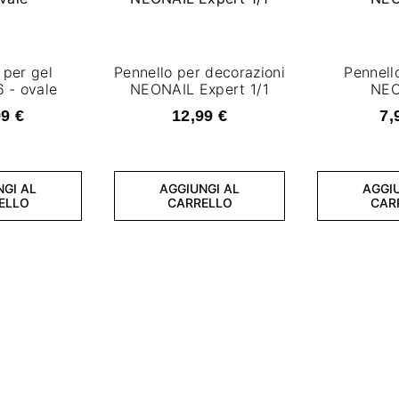
 per gel
Pennello per decorazioni
Pennell
6 - ovale
NEONAIL Expert 1/1
NEO
99 €
12,99 €
7,
NGI AL
AGGIUNGI AL
AGGIU
ELLO
CARRELLO
CAR