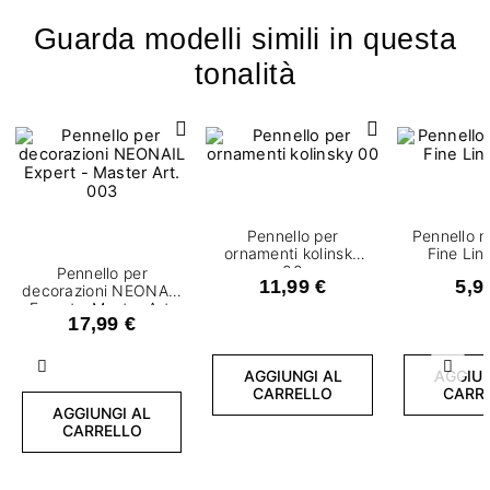
Guarda modelli simili in questa
tonalità
Pennello per
Pennello n
ornamenti kolinsky
Fine Li
00
Pennello per
11,99 €
5,9
decorazioni NEONAIL
Expert - Master Art.
17,99 €
003
Precedente
Succ
AGGIUNGI AL
AGGIUN
CARRELLO
CARR
AGGIUNGI AL
CARRELLO