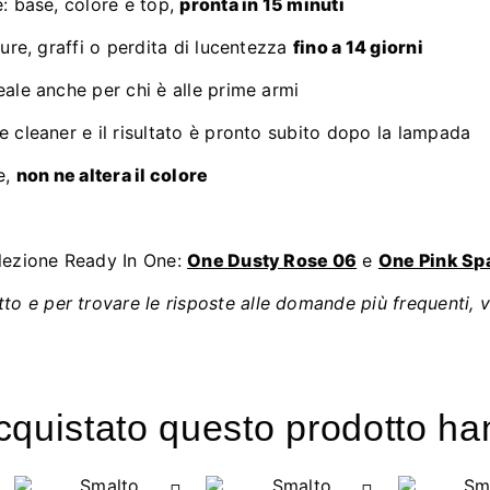
 base, colore e top,
pronta in 15 minuti
re, graffi o perdita di lucentezza
fino a 14 giorni
deale anche per chi è alle prime armi
e cleaner e il risultato è pronto subito dopo la lampada
e,
non ne altera il colore
ollezione Ready In One:
One Dusty Rose 06
e
One Pink Sp
o e per trovare le risposte alle domande più frequenti, v
acquistato questo prodotto 