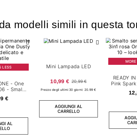
a modelli simili in questa to
MORE 
Mini Lampada LED
S LESS
READY IN
10,99 €
20,99 €
ONE - One
Pink Spark
06 - Smalto
semiperman
Prezzo degli ultimi 30 giorni: 20.99 €
12,
ente 7,2 ml
99 €
AGGIUNGI AL
CARRELLO
AGGIU
CAR
NGI AL
ELLO