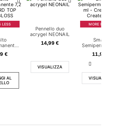
S LESS
MORE IS LESS
Pennello duo
acrygel NEONAIL
lto
Smalto
14,99 €
manente
Semipermanente
- HARD
7,2 ml - Create
9 €
11,99 €
HIGH
Art, Create More
OSS
Successivo
VISUALIZZA
GI AL
VISUALIZZA
ELLO