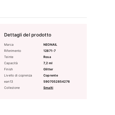
Dettagli del prodotto
Marca
NEONAIL
Riferimento
12871-7
Teinte
Rosa
Capacità
7,2 ml
Finish
Glitter
Livello di coprenza
Coprente
ean13
5907052854276
Collezione
Smalti