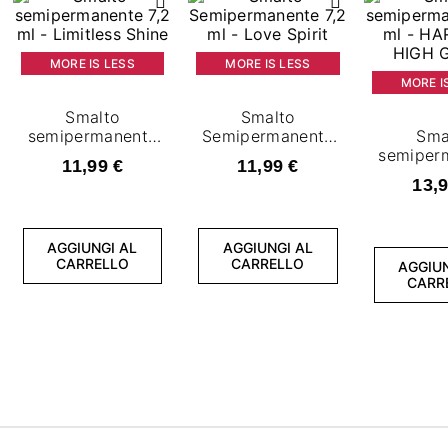
MORE IS LESS
MORE IS LESS
MORE I
Smalto
Smalto
semipermanente
Semipermanente
Sma
7,2 ml - Limitless
7,2 ml - Love
semiper
11,99 €
11,99 €
Shine
Spirit
7,2 ml 
13,9
TOP 
GL
AGGIUNGI AL
AGGIUNGI AL
CARRELLO
CARRELLO
AGGIUN
CARR