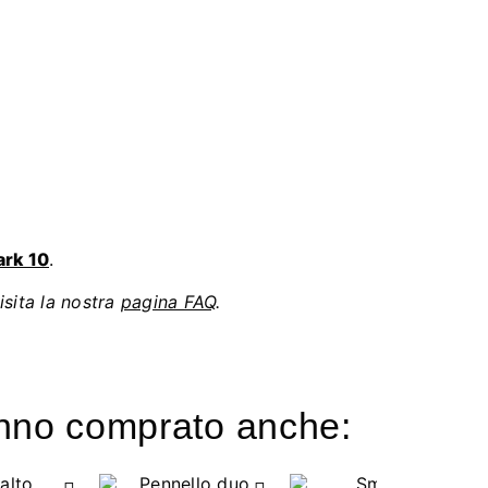
ark 10
.
isita la nostra
pagina FAQ
.
hanno comprato anche: