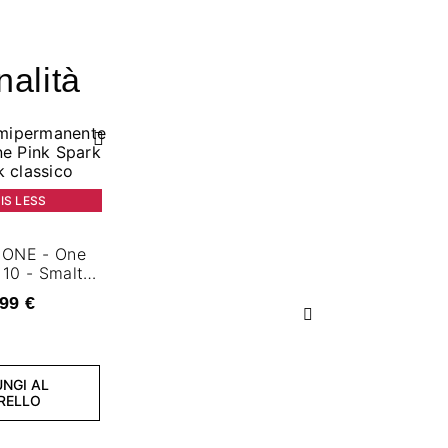
nalità
IS LESS
 ONE - One
 10 - Smalto
ente 7,2 ml
99 €
Successivo
NGI AL
RELLO