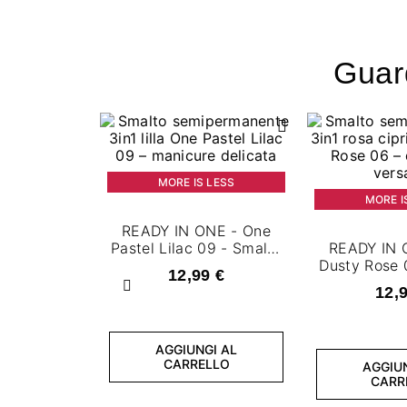
Guard
MORE IS LESS
MORE I
READY IN ONE - One
Pastel Lilac 09 - Smalto
READY IN 
semipermanente 7,2 ml
Dusty Rose 
12,99 €
semiperman
Precedente
12,
AGGIUNGI AL
CARRELLO
AGGIU
CARR