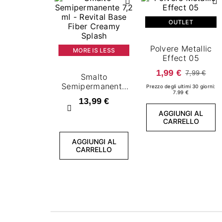
OUTLET
Polvere Metallic
MORE IS LESS
Effect 05
1,99 €
7,99 €
Smalto
Semipermanente
Prezzo degli ultimi 30 giorni:
7.99 €
7,2 ml - Revital
13,99 €
Base Fiber
Precedente
AGGIUNGI AL
Creamy Splash
CARRELLO
AGGIUNGI AL
CARRELLO