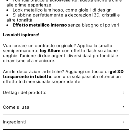
Formula pratica e autolivellante, adatta anche a chi è
alle prime esperienze
Look metallico luminoso, come gioielli di design
Si abbina perfettamente a decorazioni 3D, cristalli e
altre tonalità
Effetto metallico intenso
senza bisogno di polveri
Lasciati ispirare!
Vuoi creare un contrasto originale? Applica lo smalto
semipermanente
Icy Allure
con effetto flash su alcune
unghie: l’unione di due argenti diversi darà profondità e
dinamismo alla manicure.
Ami le decorazioni artistiche? Aggiungi un tocco di
gel 3D
trasparente in tubetto
: con una sola passata otterrai un
effetto tridimensionale sorprendente.
Dettagli del prodotto
Come si usa
Ingredienti