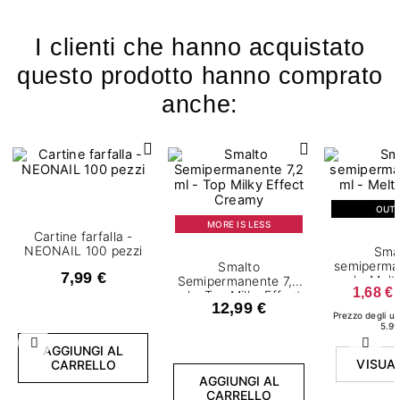
I clienti che hanno acquistato
questo prodotto hanno comprato
anche:
OUT
MORE IS LESS
Cartine farfalla -
NEONAIL 100 pezzi
Sma
semiperma
Smalto
7,99 €
ml - Melt
Semipermanente 7,2
1,68 €
ml - Top Milky Effect
12,99 €
Creamy
Prezzo degli ult
5.99
Precedente
Succ
AGGIUNGI AL
VISUA
CARRELLO
AGGIUNGI AL
CARRELLO