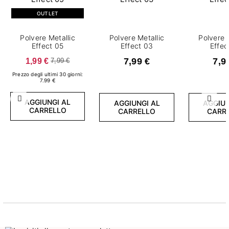
OUTLET
Polvere Metallic
Polvere Metallic
Polvere 
Effect 05
Effect 03
Effec
1,99 €
7,99 €
7,9
7,99 €
Prezzo degli ultimi 30 giorni:
7.99 €
AGGIUNGI AL
Precedente
Succ
AGGIUNGI AL
AGGIUN
CARRELLO
CARRELLO
CARR