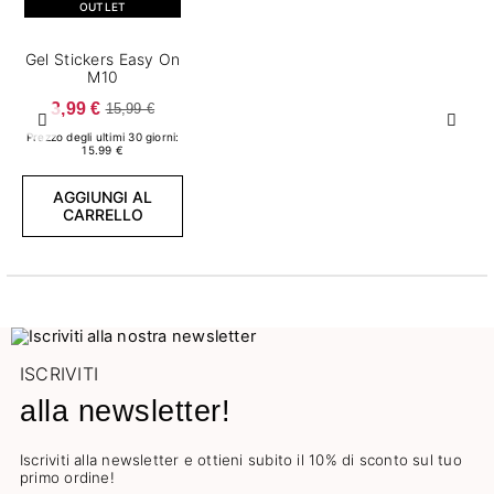
OUTLET
Gel Stickers Easy On
M10
3,99 €
15,99 €
Precedente
Succ
Prezzo degli ultimi 30 giorni:
15.99 €
AGGIUNGI AL
CARRELLO
ISCRIVITI
alla newsletter!
Iscriviti alla newsletter e ottieni subito il 10% di sconto sul tuo
primo ordine!