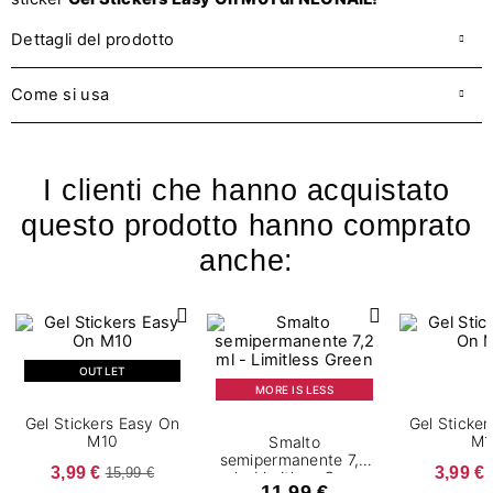
Dettagli del prodotto
Come si usa
I clienti che hanno acquistato
questo prodotto hanno comprato
anche:
OUTLET
MORE IS LESS
Gel Stickers Easy On
Gel Sticke
M10
M1
Smalto
semipermanente 7,2
3,99 €
3,99 €
15,99 €
ml - Limitless Green
11,99 €