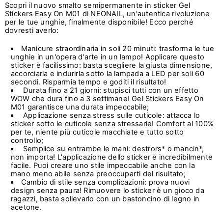
Scopri il nuovo smalto semipermanente in sticker Gel
Stickers Easy On M01 di NEONAIL, un'autentica rivoluzione
per le tue unghie, finalmente disponibile! Ecco perché
dovresti averlo:
Manicure straordinaria in soli 20 minuti: trasforma le tue
unghie in un'opera d'arte in un lampo! Applicare questo
sticker è facilissimo: basta scegliere la giusta dimensione,
accorciarla e indurirla sotto la lampada a LED per soli 60
secondi. Risparmia tempo e goditi il risultato!
Durata fino a 21 giorni: stupisci tutti con un effetto
WOW che dura fino a 3 settimane! Gel Stickers Easy On
M01 garantisce una durata impeccabile;
Applicazione senza stress sulle cuticole: attacca lo
sticker sotto le cuticole senza stressarle! Comfort al 100%
per te, niente più cuticole macchiate e tutto sotto
controllo;
Semplice su entrambe le mani: destrors* o mancin*,
non importa! L'applicazione dello sticker è incredibilmente
facile. Puoi creare uno stile impeccabile anche con la
mano meno abile senza preoccuparti del risultato;
Cambio di stile senza complicazioni: prova nuovi
design senza paura! Rimuovere lo sticker è un gioco da
ragazzi, basta sollevarlo con un
bastoncino di legno in
acetone.