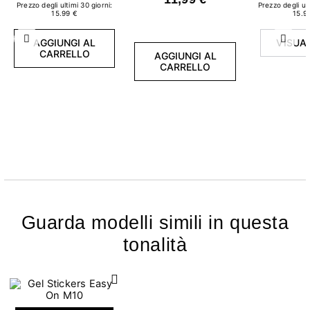
Prezzo degli ultimi 30 giorni:
Prezzo degli ult
15.99 €
15.9
AGGIUNGI AL
VISUA
Precedente
Succ
CARRELLO
AGGIUNGI AL
CARRELLO
Guarda modelli simili in questa
tonalità