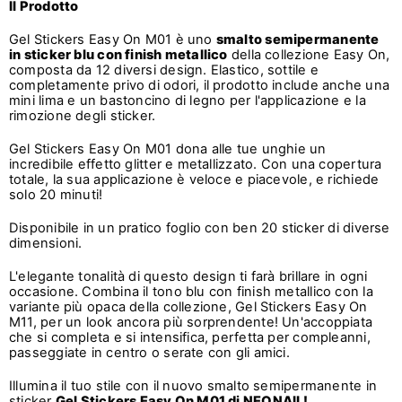
Il Prodotto
Gel Stickers Easy On M01 è uno
smalto semipermanente
in sticker blu con finish metallico
della collezione Easy On,
composta da 12 diversi design. Elastico, sottile e
completamente privo di odori, il prodotto include anche una
mini lima e un bastoncino di legno per l'applicazione e la
rimozione degli sticker.
Gel Stickers Easy On M01 dona alle tue unghie un
incredibile effetto glitter e metallizzato. Con una copertura
totale, la sua applicazione è veloce e piacevole, e richiede
solo 20 minuti!
Disponibile in un pratico foglio con ben 20 sticker di diverse
dimensioni.
L'elegante tonalità di questo design ti farà brillare in ogni
occasione. Combina il tono blu con finish metallico con la
variante più opaca della collezione, Gel Stickers Easy On
M11, per un look ancora più sorprendente! Un'accoppiata
che si completa e si intensifica, perfetta per compleanni,
passeggiate in centro o serate con gli amici.
Illumina il tuo stile con il nuovo smalto semipermanente in
sticker
Gel Stickers Easy On M01 di NEONAIL!