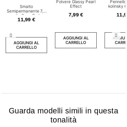
Polvere Glassy Pearl
Pennello
Effect
kolinsky 6
Smalto
Semipermanente 7,2
7,99 €
11,9
ml - Sexy Red
11,99 €
Precedente
Succ
AGGIUNGI AL
AGGIUN
CARRELLO
CARR
AGGIUNGI AL
CARRELLO
Guarda modelli simili in questa
tonalità