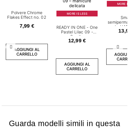
MORE IS
Polvere Chrome
MORE IS LESS
Flakes Effect no. 02
Sma
semiperma
7,99 €
ml - HA
READY IN ONE - One
13,9
Pastel Lilac 09 -
Smalto
12,99 €
semipermanente 7,2
ml
Precedente
Succ
AGGIUNGI AL
CARRELLO
AGGIUN
CARR
AGGIUNGI AL
CARRELLO
Guarda modelli simili in questa