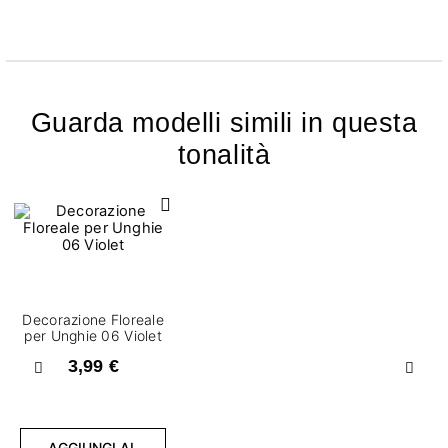
Guarda modelli simili in questa
tonalità
Decorazione Floreale
per Unghie 06 Violet
3,99 €
Precedente
Succ
AGGIUNGI AL