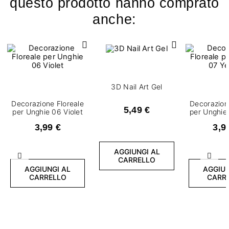
questo prodotto hanno comprato
anche:
3D Nail Art Gel
Decorazione Floreale
Decorazion
5,49 €
per Unghie 06 Violet
per Unghie
3,99 €
3,9
AGGIUNGI AL
Precedente
Succ
CARRELLO
AGGIUNGI AL
AGGIUN
CARRELLO
CARR