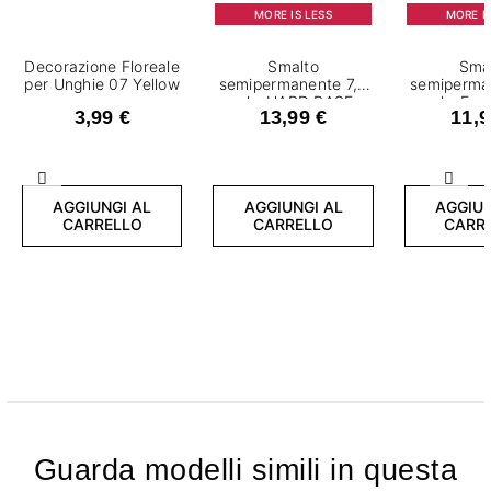
MORE IS LESS
MORE IS
Decorazione Floreale
Smalto
Sma
per Unghie 07 Yellow
semipermanente 7,2
semiperma
ml - HARD BASE
ml - Fun
3,99 €
13,99 €
11,9
Precedente
Succ
AGGIUNGI AL
AGGIUNGI AL
AGGIUN
CARRELLO
CARRELLO
CARR
Guarda modelli simili in questa