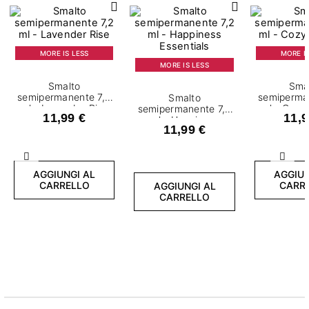
MORE IS LESS
MORE IS
MORE IS LESS
Smalto
Sma
semipermanente 7,2
semiperma
Smalto
ml - Lavender Rise
ml - Cozy
semipermanente 7,2
11,99 €
11,9
ml - Happiness
11,99 €
Essentials
Precedente
Succ
AGGIUNGI AL
AGGIUN
CARRELLO
CARR
AGGIUNGI AL
CARRELLO