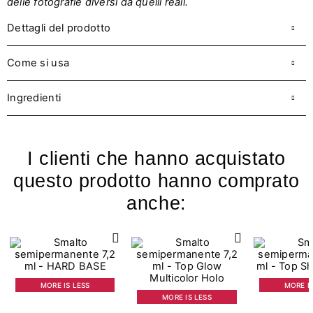
delle fotografie diversi da quelli reali.
Dettagli del prodotto
Come si usa
Ingredienti
I clienti che hanno acquistato
questo prodotto hanno comprato
anche:
MORE IS LESS
MORE IS
MORE IS LESS