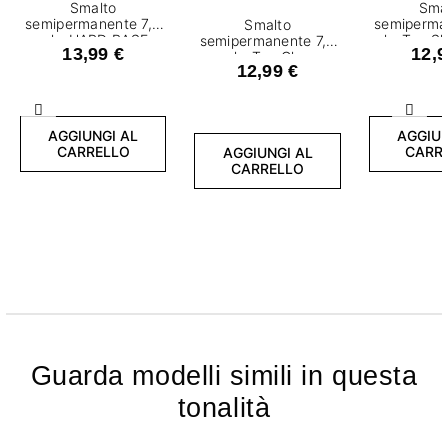
Smalto
Sma
semipermanente 7,2
semiperma
Smalto
ml - HARD BASE
ml - Top Sh
semipermanente 7,2
13,99 €
12,9
ml - Top Glow
12,99 €
Multicolor Holo
Precedente
Succ
AGGIUNGI AL
AGGIUN
CARRELLO
CARR
AGGIUNGI AL
CARRELLO
Guarda modelli simili in questa
tonalità