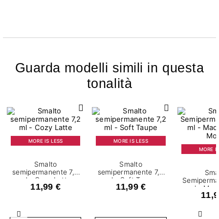
Guarda modelli simili in questa
tonalità
MORE IS LESS
MORE IS LESS
MORE IS
Smalto
Smalto
semipermanente 7,2
semipermanente 7,2
Sma
ml - Cozy Latte
ml - Soft Taupe
Semiperma
11,99 €
11,99 €
ml - Ma
11,9
Mo
Precedente
Succ