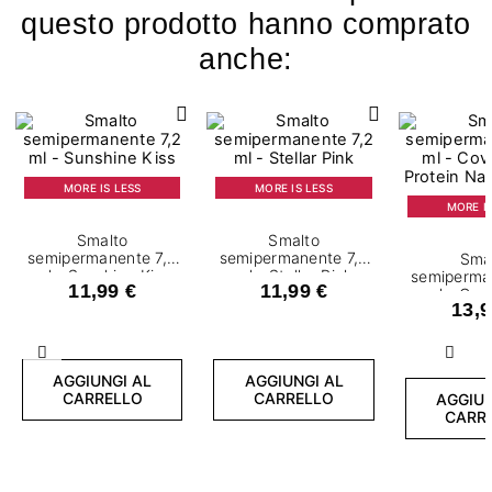
questo prodotto hanno comprato
anche:
MORE IS LESS
MORE IS LESS
MORE IS
Smalto
Smalto
semipermanente 7,2
semipermanente 7,2
Sma
ml - Sunshine Kiss
ml - Stellar Pink
semiperma
11,99 €
11,99 €
ml - Cov
13,9
Protein Na
Precedente
Succ
AGGIUNGI AL
AGGIUNGI AL
CARRELLO
CARRELLO
AGGIUN
CARR