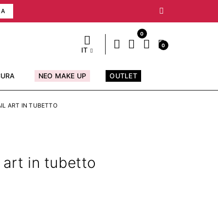
RA
0
0
IT
CURA
NEO MAKE UP
OUTLET
IL ART IN TUBETTO
 art in tubetto