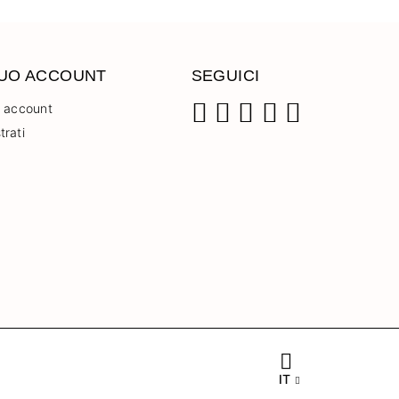
TUO ACCOUNT
SEGUICI
o account
trati
Facebook
Instagram
Pinterest
YouTube
TikTok
IT