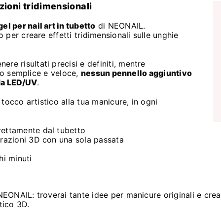
zioni tridimensionali
gel per nail art in tubetto
di NEONAIL.
o per creare effetti tridimensionali sulle unghie
ere risultati precisi e definiti, mentre
tto semplice e veloce,
nessun pennello aggiuntivo
da LED/UV
.
tocco artistico alla tua manicure, in ogni
rettamente dal tubetto
orazioni 3D con una sola passata
hi minuti
EONAIL: troverai tante idee per manicure originali e crea
tico 3D.