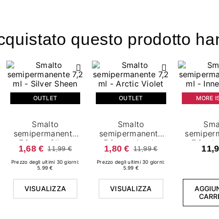
acquistato questo prodotto 
OUTLET
OUTLET
MORE I
Smalto
Smalto
Sma
semipermanente
semipermanente
semiper
7,2 ml - Silver
7,2 ml - Arctic
7,2 ml 
1,68 €
1,80 €
11,9
11,99 €
11,99 €
Sheen
Violet
Fla
Prezzo degli ultimi 30 giorni:
Prezzo degli ultimi 30 giorni:
5.99 €
5.99 €
VISUALIZZA
VISUALIZZA
AGGIUN
CARR