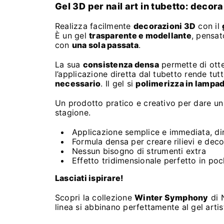
Gel 3D per nail art in tubetto: decora
Realizza facilmente
decorazioni 3D
con il
È un gel
trasparente e modellante
, pensat
con
una sola passata
.
La sua
consistenza densa
permette di otten
l’applicazione diretta dal tubetto rende tu
necessario
. Il gel si
polimerizza in lampa
Un prodotto pratico e creativo per dare un 
stagione.
Applicazione semplice e immediata, di
Formula densa per creare rilievi e dec
Nessun bisogno di strumenti extra
Effetto tridimensionale perfetto in poc
Lasciati ispirare!
Scopri la collezione
Winter Symphony
di N
linea si abbinano perfettamente al gel artis