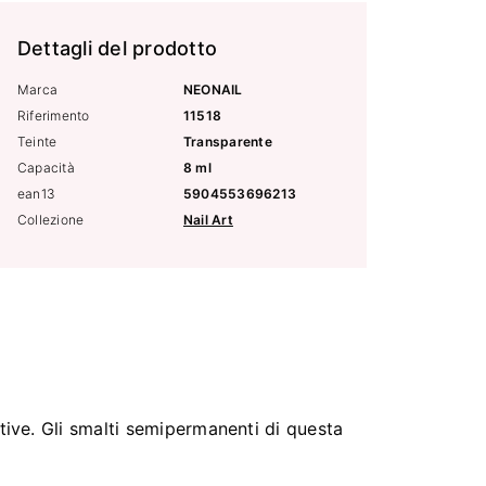
Dettagli del prodotto
Marca
NEONAIL
Riferimento
11518
Teinte
Transparente
Capacità
8 ml
ean13
5904553696213
Collezione
Nail Art
tive. Gli smalti semipermanenti di questa