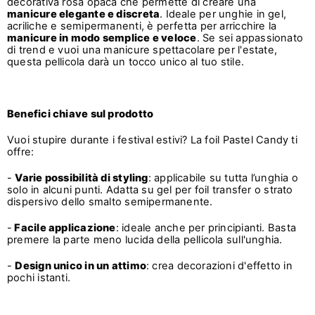
decorativa rosa opaca che permette di creare una
manicure elegante e discreta
. Ideale per unghie in gel,
acriliche e semipermanenti, è perfetta per arricchire la
manicure in modo semplice e veloce
. Se sei appassionato
di trend e vuoi una manicure spettacolare per l'estate,
questa pellicola darà un tocco unico al tuo stile.
Benefici chiave sul prodotto
Vuoi stupire durante i festival estivi? La foil Pastel Candy ti
offre:
-
Varie possibilità di styling
: applicabile su tutta l’unghia o
solo in alcuni punti. Adatta su gel per foil transfer o strato
dispersivo dello smalto semipermanente.
-
Facile applicazione
: ideale anche per principianti. Basta
premere la parte meno lucida della pellicola sull'unghia.
-
Design unico in un attimo
: crea decorazioni d'effetto in
pochi istanti.