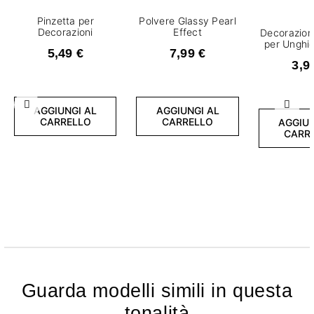
Pinzetta per
Polvere Glassy Pearl
Decorazioni
Effect
Decorazion
per Unghi
5,49 €
7,99 €
3,9
Precedente
Succ
AGGIUNGI AL
AGGIUNGI AL
CARRELLO
CARRELLO
AGGIUN
CARR
Guarda modelli simili in questa
tonalità