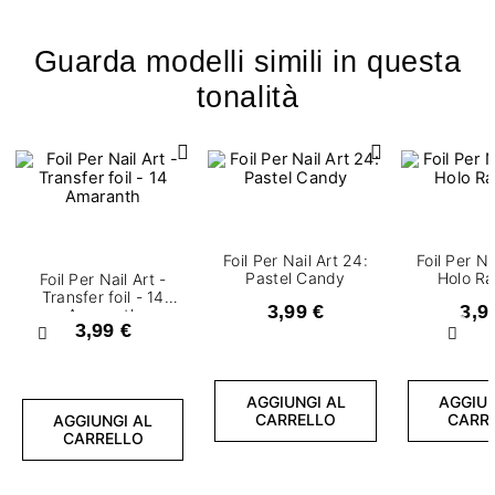
Guarda modelli simili in questa
tonalità
Foil Per Nail Art 24:
Foil Per Na
Pastel Candy
Holo R
Foil Per Nail Art -
Transfer foil - 14
3,99 €
3,9
Amaranth
3,99 €
Precedente
Succ
AGGIUNGI AL
AGGIUN
CARRELLO
CARR
AGGIUNGI AL
CARRELLO