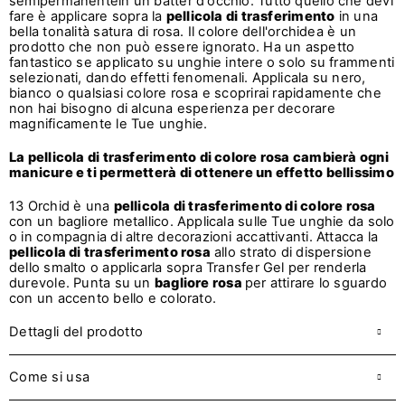
semipermanentein un batter d'occhio. Tutto quello che devi
fare è applicare sopra la
pellicola di trasferimento
in una
bella tonalità satura di rosa. Il colore dell'orchidea è un
prodotto che non può essere ignorato. Ha un aspetto
fantastico se applicato su unghie intere o solo su frammenti
selezionati, dando effetti fenomenali. Applicala su nero,
bianco o qualsiasi colore rosa e scoprirai rapidamente che
non hai bisogno di alcuna esperienza per decorare
magnificamente le Tue unghie.
La pellicola di trasferimento di colore rosa cambierà ogni
manicure e ti permetterà di ottenere un effetto bellissimo
13 Orchid è una
pellicola di trasferimento di colore rosa
con un bagliore metallico. Applicala sulle Tue unghie da solo
o in compagnia di altre decorazioni accattivanti. Attacca la
pellicola di trasferimento rosa
allo strato di dispersione
dello smalto o applicarla sopra Transfer Gel per renderla
durevole. Punta su un
bagliore rosa
per attirare lo sguardo
con un accento bello e colorato.
Dettagli del prodotto
Come si usa