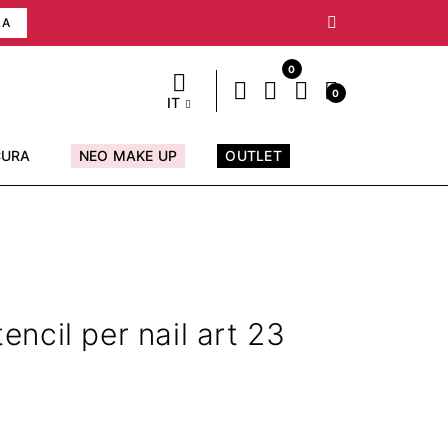
RA
0
0
IT
CURA
NEO MAKE UP
OUTLET
ncil per nail art 23