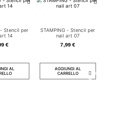
 Stencil per
STAMPING - Stencil per
 art 14
nail art 07
99 €
7,99 €
NGI AL
AGGIUNGI AL
RELLO
CARRELLO
Successivo
STAMPING 
nai
7
AGGI
CA