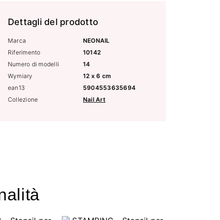
Dettagli del prodotto
Marca
NEONAIL
Riferimento
10142
Numero di modelli
14
Wymiary
12 x 6 cm
ean13
5904553635694
Collezione
Nail Art
nalità