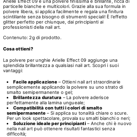
Arielle Effect 09 è una polvere finissima e brillante, ricca di
particelle bianche e multicolori. Grazie alla sua formula in
polvere libera, si applica facilmente e regala una finitura
scintillante senza bisogno di strumenti speciali! È l’effetto
glitter perfetto per chiunque, dai principianti ai
professionisti della nail art.
Contenuto: 2g di prodotto.
Cosa ottieni?
La polvere per unghie Arielle Effect 09 aggiunge una
splendida brillantezza a qualsiasi nail art. Scopri i suoi
vantaggi:
Facile applicazione
– Ottieni nail art straordinarie
semplicemente applicando la polvere su uno strato di
smalto semipermanente o gel;
Brillantezza duratura
– La polvere aderisce
perfettamente alla lamina ungueale;
Compatibilità con tutti i colori di smalto
semipermanente
– Si applica su tonalità chiare o scure.
Per un look spettacolare, provala su smalti bianchi o neri;
Soluzione ideale per principianti
– Anche chi è nuovo
nella nail art può ottenere risultati fantastici senza
difficoltà;