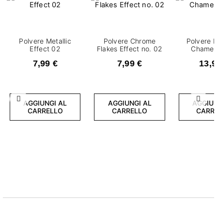
Polvere Metallic
Polvere Chrome
Polvere L
Effect 02
Flakes Effect no. 02
Chamel
7,99 €
7,99 €
13,9
Precedente
Succ
AGGIUNGI AL
AGGIUNGI AL
AGGIUN
CARRELLO
CARRELLO
CARR