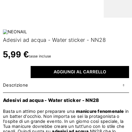
Adesivi ad acqua - Water sticker - NN28
5,99 €
tasse incluse
AGGIUNGI AL CARRELLO
Descrizione
Adesivi ad acqua - Water sticker - NN28
Basta un attimo per preparare una
manicure fenomen
ale
in
un batter d'occhio. Non importa se sei la protagonista o
l'ospite di un grande evento. In un giorno così speciale, la
Tua manicure dovrebbe creare un tutt'uno con lo stile che
scegli. Quindi punta su
adesivi ad acqua
NN28 che lo