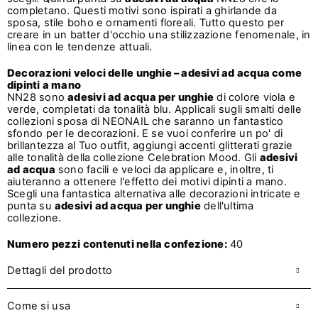
completano. Questi motivi sono ispirati a ghirlande da
sposa, stile boho e ornamenti floreali. Tutto questo per
creare in un batter d'occhio una stilizzazione fenomenale, in
linea con le tendenze attuali.
Decorazioni veloci delle unghie – adesivi ad acqua come
dipinti a mano
NN28 sono
adesivi ad acqua per unghie
di colore viola e
verde, completati da tonalità blu. Applicali sugli smalti delle
collezioni sposa di NEONAIL che saranno un fantastico
sfondo per le decorazioni. E se vuoi conferire un po' di
brillantezza al Tuo outfit, aggiungi accenti glitterati grazie
alle tonalità della collezione Celebration Mood. Gli
adesivi
ad acqua
sono facili e veloci da applicare e, inoltre, ti
aiuteranno a ottenere l'effetto dei motivi dipinti a mano.
Scegli una fantastica alternativa alle decorazioni intricate e
punta su
adesivi ad acqua per unghie
dell'ultima
collezione.
Numero pezzi contenuti nella confezione:
40
Dettagli del prodotto
Come si usa