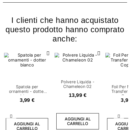
I clienti che hanno acquistato
questo prodotto hanno comprato
anche:
Polvere Liquida -
Chameleon 02
Spatola per
Foil Per N
ornamenti - dotter
Transfer 
13,99 €
bianco
Cop
3,99 €
3,9
Precedente
Succ
AGGIUNGI AL
CARRELLO
AGGIUNGI AL
AGGIUN
CARRELLO
CARR