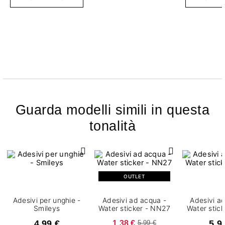
Guarda modelli simili in questa
tonalità
OUTLET
Adesivi per unghie -
Adesivi ad acqua -
Adesivi a
Smileys
Water sticker - NN27
Water stic
4,99 €
1,38 €
5,9
5,99 €